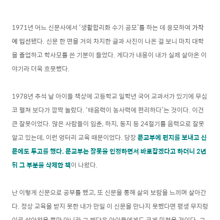
1971년 어느 신문사에서 ‘생활합리화 수기 공모’를 하는 데 응모하여
가작
에 입선
됐다. 신문 한 면을 거의 차지한 글과 사진이 나온 걸 보니 마치 대학
을 졸업하고 학사모를 쓴 기분이 들었다. 게다가 내용이 내가 실제 살아온 이
야기라 더욱 흐뭇했다.
1978년 추석 날 아이들 책상에 고등학교 일학년 국어 교과서가 있기에 무심
코 펼쳐 보다가 깜짝 놀랐다. ‘태음력이 농사력에 편리하다’는 것이다. 이건
큰 잘못이었다. 많은 사람들이 입춘, 하지, 동지 등 24절기를 음력으로 잘못
알고 있는데, 이런 엉터리 교육 때문이었다. 당장
문교부에 편지를 보내고 신
문에도 투고를 했다. 문교부는 잘못을 인정하면서 바로잡겠다고 하더니 2년
뒤 그 부분을 삭제한 책
이 나왔다.
난 이렇게 신문으로 공부를 했고, 또 신문을 통해 삶의 보람을 느끼며 살아간
다. 정상 교육을 받지 못한 내가 만일 이 신문을 만나지 못했다면 평생 무지렁
이로 살아왔을 뿐만 아니라 그 폐단은 아이들에게도 크게 미쳤을 것이다.
그