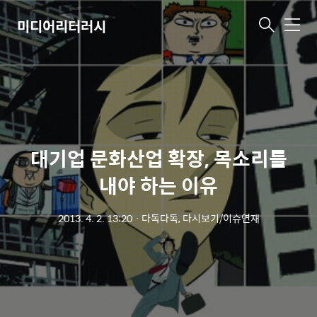
미디어리터러시
메
뉴
대기업 문화산업 확장, 목소리를
내야 하는 이유
2013. 4. 2. 13:20
ㆍ
다독다독, 다시보기/이슈연재