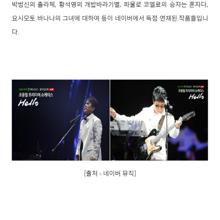
박범신의 촐라체, 황석영의 개밥바라기별, 파울로 코엘료의 승자는 혼자다,
요시모토 바나나의 그녀에 대하여 등이 네이버에서 독점 연재된 작품들입니
다.
[출처 – 네이버 뮤직]