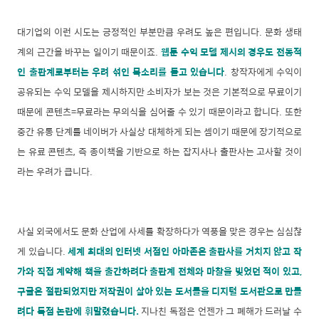
대기업의 이런 시도는 긍정적인 부분만큼 우려도 높은 편입니다. 문화 생태
계의 근간을 바꾸는 일이기 때문이죠.
웹툰 수익 모델 제시의 경우도 전통적
인 출판계로부터는 우려 섞인 목소리를 듣고 있습니다
. 창작자에게 수익이
공유되는 수익 모델을 제시하지만 소비자가 보는 것은 기본적으로 무료이기
때문에 콘텐츠=무료라는 무의식을 심어줄 수 있기 때문이라고 합니다. 또한
중간 유통 단계를 네이버가 사실상 대체하게 되는 셈이기 때문에 장기적으로
는 유료 콘텐츠, 즉 종이책을 기반으로 하는 잡지사나 출판사는 고사할 것이
라는 우려가 큽니다.
사실 외국에서도 문화 산업에 사세를 확장하다가 역풍을 맞은 경우는 심심찮
게 있습니다.
세계 최대의 인터넷 서점인 아마존은 출판사를 거치지 않고 작
가와 직접 계약해 책을 출간하려다 출판계 전체와 마찰을 빚었던 적이 있고,
구글은 절판되었지만 저작권이 살아 있는 도서들을 디지털 도서관으로 만들
려다 독점 논란에 휘말렸습니다.
지나친 독점은 언젠가 그 폐해가 드러날 수