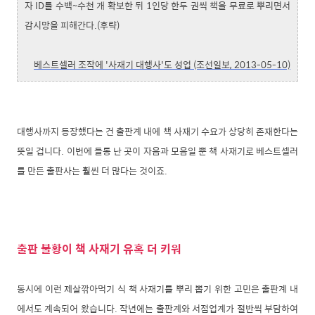
자 ID를 수백~수천 개 확보한 뒤 1인당 한두 권씩 책을 무료로 뿌리면서
감시망을 피해간다.(후략)
베스트셀러 조작에 '사재기 대행사'도 성업 (조선일보, 2013-05-10)
대행사까지 등장했다는 건 출판계 내에 책 사재기 수요가 상당히 존재한다는
뜻일 겁니다. 이번에 들통 난 곳이 자음과 모음일 뿐 책 사재기로 베스트셀러
를 만든 출판사는 훨씬 더 많다는 것이죠.
출판 불황이 책 사재기 유혹 더 키워
동시에 이런 제살깎아먹기 식 책 사재기를 뿌리 뽑기 위한 고민은 출판계 내
에서도 계속되어 왔습니다. 작년에는 출판계와 서점업계가 절반씩 부담하여