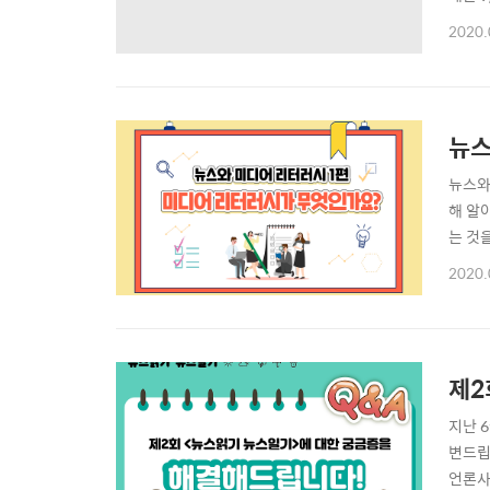
까지 열
2020.
9802
뉴스
뉴스와
해 알
는 것
트를 
2020.
준히 
수 있
제2
지난 
변드립
언론사