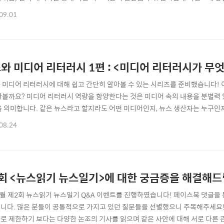
심히 작성해주세요. 화이팅! ■ 당첨자 명단 - 20명 No. 이름 연락처 뒷자리 1 김진
09.01
 5 이경민 2361 6 송악고등학교(범인권) 5696 7 강은정 0408 8 홍세빈 3966 9 
와 미디어 리터러시 1편 : <미디어 리터러시가 무
 미디어 리터러시에 대해 쉽고 간단히 알아볼 수 있는 시리즈를 준비했습니다! 
아볼까요? 미디어 리터러시 역량을 함양한다는 것은 미디어 속의 내용을 분별력 
을 의미합니다. 같은 뉴스라고 할지라도 어떤 미디어인지, 뉴스 생산자는 누구인
읽는 것이 아닌 뉴스를 둘러싼 콘텍스트, 즉 맥락을 파악할 수 있어야 합니다. 미디
08.24
뉴스를 읽고 뉴스를 둘러싼 다양한 맥락을 파악하면서 나만의 생각을 펼칠 수 있
는 방법으로 공모전에 참여하여 ..
회 <뉴스읽기 뉴스일기>에 대한 궁금증을 해결해드
6월 제2회 뉴스읽기 뉴스일기 Q&A 이벤트를 진행하였습니다! 페이스북 댓글을 
니다. 많은 분들이 공통적으로 가지고 있던 질문들을 선별했으니 주목해주세요!
로 제한하기 보다는 다양한 논조의 기사를 읽으며 같은 사안에 대해 서로 다른 