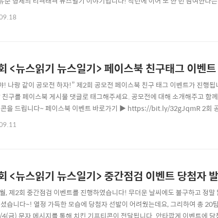
유준 형제의 티격태격 뉴스일기 이야기입니다! 작년에 이어 또 한 번 참여한다는
준히 도전하는 모습이 멋집니다! 하나의 뉴스 주제를 선정하여 열띤 토론을 하는
09.18
지 더 궁금해집니다~! 신문도 스크랩하고 그림도 그려가며 자신만의 일기장을 
는 시간이 필요했지만 꾸준히 작성해나가다 보니..
회 <뉴스읽기 뉴스일기> 페이스북 친구태그 이벤트
야! 나랑 같이 공모전 하자!” 제2회 공모전 페이스북 친구 태그 이벤트가 진행
 친구를 페이스북 게시물 댓글로 태그해주세요. 공모전에 대해 소개해주고 함께
콘을 드립니다~ 페이스북 이벤트 바로가기 ▶ https://bit.ly/32gJqmR 
페이지와 포미사이트 공지사항을 참고해주세요. 일기장 온라인 다운받기 ▶ http://b
09.11
2-2257-6389 (평일 10:00~17:00 운영)
회 <뉴스읽기 뉴스일기> 중간점검 이벤트 당첨자 발
8월, 제2회 중간점검 이벤트를 진행하였습니다! 무더운 날씨에도 불구하고 정말
셨습니다~! 열정 가득한 모습에 당첨자 선발이 어려웠는데요, 그리하여 총 20
9/4(금) 문자 메시지를 통해 치킨 기프티콘이 전달됩니다. 안타깝게 이벤트에 