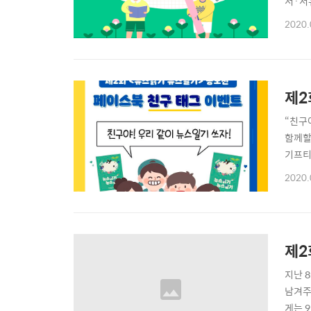
서·서
도 꾸
2020.
겨있을
고민하
제2
“친구
함께할
기프티
재단 홈
2020.
무국 0
제2
지난 
남겨주
게는 