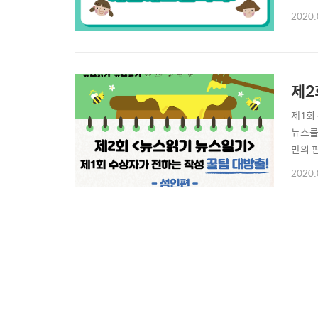
다. 
2020.
뉴스 
만을 적
제2
제1회
뉴스를
만의 
이야기
2020.
정리할
산 문제