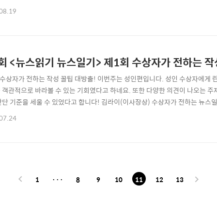
또한, 제2회 뉴스 일기장의 ‘미디어·뉴스 리터러시 이해하기’, ‘ 작성하는 법’에
08.19
기록은 뉴스의 출처를 밝히는 것이므로 지원자가 나중에 뉴스를 찾기 위해 필요한 
어두거나, URL을 기록..
회 <뉴스읽기 뉴스일기> 제1회 수상자가 전하는 작성
 수상자가 전하는 작성 꿀팁 대방출! 이번주는 성인편입니다. 성인 수상자에게 
 객관적으로 바라볼 수 있는 기회였다고 하네요. 또한 다양한 의견이 나오는 주
판단 기준을 세울 수 있었다고 합니다! 김라이(이사장상) 수상자가 전하는 뉴스일
하는 뉴스를 보면 라이님만의 ‘4단계 분석법’을 활용했다고 해요. , , 을 거쳐 
07.24
 수 있습니다. 그 외에도 다양한 꿀팁들을 전달해주었습니다. 주관적 판단과 관점을
’ 등 이슈에 대한 ..
1
···
8
9
10
11
12
13