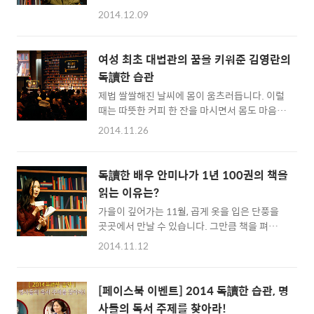
인지 2014년이 시작되면서 세웠던 독서 계획을
지 살펴볼까요? 구글 직원들이 자녀들에게 인터
2014.12.09
미처 다 이루지 못한 사람들에게는 아쉬움이 남
넷과 스마트폰을 금지시키는 이유는? 첫 번째로
는데요. 이런 아쉬움을 조금이나마 달래 줄 수
다시 볼 포스트는 입니다. 구글이라고 하면, 세
있는 강연이 서울 프레스센터에서 열렸답니다.
계를 주름잡고 있는 IT기업입니다. 이런 기업의
여성 최초 대법관의 꿈을 키워준 김영란의
바로 올해의 마지막 독讀한 습관 강연인데요.
리더들이 자신들의 자녀 교육에 인터넷과 스마
독讀한 습관
만화가 강도하 씨가 들려주는 ‘나의 읽기 투쟁
트폰을 금지시킨다고..
제법 쌀쌀해진 날씨에 몸이 움츠러듭니다. 이럴
기’ 안으로 들어가 볼까요? 책이 멀어지게 된 까
때는 따뜻한 커피 한 잔을 마시면서 몸도 마음도
닭 지난 12월 4일은 많은 사람이 만화가 강도하
녹이는 여유가 필요하죠. 그리고 자신을 따뜻하
씨의 강연에 빠져든 날입니다. 이날의 사회는 4
2014.11.26
게 해줄 강연을 듣는 것도 좋습니다. 지난 11월
회부터 7회까지 함께 했던 칼럼리스트 박준우
20일에도 그런 강연이 서울 프레스센터에서 있
씨가 다시 한 번 자리를 했습니다. 그의 목소리
었는데요. 바로 ‘김영란 전 대법관의 독讀한 습
가 강연장을 가득 채우며 들려준 구절은 독讀한
독讀한 배우 안미나가 1년 100권의 책을
관’강연입니다. 그녀는 왜 다른 사람이 되길 꿈
팟캐스트에 올라온 ‘폰더 씨의 위대한 하루’의
읽는 이유는?
꾸었는지 지금부터 그날의 현장으로 가보실까
한 부분 이었습니다...
가을이 깊어가는 11월, 곱게 옷을 입은 단풍을
요? 인생을 좌우했던 ‘토니오 크뢰거’ “제 삶에
곳곳에서 만날 수 있습니다. 그만큼 책을 펴고
거의 대부분에 영향을 주었던 책은 토마스 만이
한 줄 읽으며 사색하기 더욱 좋아졌는데요. 독
지은 ‘토니오 크뢰거’였어요.” 김영란 전 대법관
2014.11.12
讀한 습관 강연도 명사들의 책 읽는 노하우와 경
은 여행을 떠날 때, 가장 먼저 하는 일이 가서 무
험을 전해 받으면서 깊이가 한층 더 깊어졌습니
엇을 보고 어떻게 옷을 입을까 하는 것이 아니라
다. 지난 5일에도 그 깊이를 만날 수 있는 강연
고 했습니다. 여행 기간 동안 어디서 책 읽기가
[페이스북 이벤트] 2014 독讀한 습관, 명
이 있었는데요. 그 현장에 다독다독에서 다녀왔
좋고, 몇 권의 책을 읽을 것인가를 고민한다고
사들의 독서 주제를 찾아라!