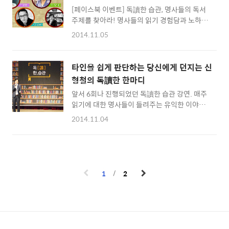
답니다. 상실 속에 찾은 자유와 당당함 이번 강
하네요...
[페이스북 이벤트] 독讀한 습관, 명사들의 독서
연은 11월의 새로운 사회자인 문지애 아나운서
주제를 찾아라! 명사들의 읽기 경험담과 노하우
와 시작했습니다. 앞으로 11월 강연자들과 함께
를 함께 나눌 수 있는 독讀한 습관이 벌써 여덟
할 텐데요. 밝은 미소를 띠며 따뜻함이 담긴 목
2014.11.05
번째 강연자를 맞이합니다. 그래서 지금까지 진
소리로 진행했답니다. 문지애 아나운서의 소개
행된 강연을 돌아보는 시간을 갖기로 했답니다.
로 강연자인 배우 안미나 씨가 무대에 올랐는데
지금까지 진행된 2014 독讀한 습관 강연 속에
요. 처음으로 강연을 하는 것이라 무척 떨린다
타인을 쉽게 판단하는 당신에게 던지는 신
는 명사들이 우리에게 들려주고 싶었던 주제가
며, 어제까지 준비해놓았던 원고를 과감히 포기
형철의 독讀한 한마디
담겨 있겠죠? 다독다독 페이스북 이벤트에서 명
하고 새롭게 강연 준비를 ..
앞서 6회나 진행되었던 독讀한 습관 강연. 매주
사와 알맞은 주제를 맞추고 푸짐한 선물도 받아
읽기에 대한 명사들이 들려주는 유익한 이야기
가세요. ^^ ▶ 다독다독 페이스북 이벤트 참여
로 사람들의 마음을 사로잡고 있는데요. 이번에
바로가기 읽기에 대한 즐거움을 찾고 명사들과
2014.11.04
는 특별히 광주 조선대 서석홀에서 열렸습니다.
함께 읽기 경험담과 노하우를 나눌 수 있는 독讀
대구에 사는 저는 이번에 다독다독 블로그 대학
한 습관 강연은 11월에도 계속 이어집니다. 취
생 기자로 강연을 듣기 위해 광주를 방문했습니
업, 스펙, 연애 ... 많은 고민을 가지고 있는 청춘
다. 꼭 한 번 듣고 싶던 신형철 문학평론가의 강
들에게 활짝 문이 열려 있답니다. 독讀한 습관
연이라 기대가 컸는데요. 현장에서도 많은 사람
에 오셔서 읽기..
1
2
의 참여로 열기가 뜨거웠답니다. 지금부터 신형
철 문학평론가가 들려주는 에 담긴 이야기를 소
개해드리겠습니다. 롤리타 콤플렉스를 제대로
알려면 소설 를 읽어야 “여행을 갈 때도 주변 관
광지를 다니며 움직이는 일을 잘 하지 않습니다.