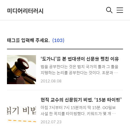
미디어리터러시
메
뉴
태그를 입력해 주세요.
(103)
‘도가니’를 본 법대생이 신문을 펼친 이유
법을 공부한다는 것은 법치 국가의 틀과 그 틀을
지탱하는 논리를 공부한다는 것이다. 조문과 조
문에 대한 학설을 외우고 학설의 주장과 비판들
2012.08.08
을 습득하며 보다 정당하고 논리적인 결론을 내
리는 것, 그것이 바로 법학도가 가져야 할 일차
적인 학습 목표다. 이렇게 법을 공부하는 초기에
현직 교수의 신문읽기 비법, ‘15분 타이핑’
는 실제로 일어난 사건들을 보는 눈이 달라진다.
아침 7시부터 7시 15분까지 딱 15분. OO일보
대법원 판단의 논리는 주어진 법률 체계하에서
사설 한 꼭지를 타이핑했다. 키워드가 몇 개 찍
정의를 실현하는 것이기 때문에 학습자는 현행
힌다. 문장은 짧고도 명확하다. 몇 문장 반복하
법률 체계라는 것에 갇히게 된다. 그래서 매체에
2012.07.23
면서 한 문단이 끝난다. 다시 다음 단락을 넘어
서 어떤 사건의 비참하고 억울한 면을 조명했을