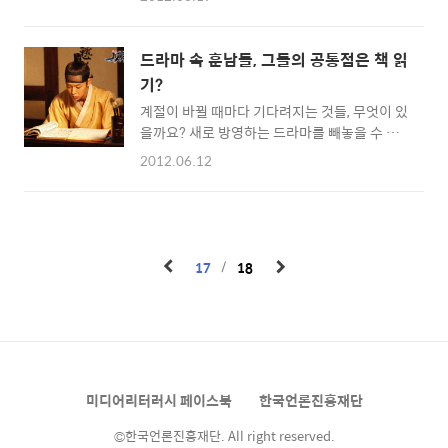
험기간만 되면 꽉 차는 각 대학 도서관! 공부하
니다. 이외수님의 말처럼 지금의 대학생들은 책
는데 도서관만한 곳이 없지만 자리가 없다면 카
읽기를 그다지 즐기지 않는 것 같아요. 대학생들
페라도 가게 됩니다. 하.지.만. 카페 정말 시끄럽
이 많은 질타를 받는 부분이기도 하고요. 여러
드라마 속 훈남들, 그들의 공통점은 책 읽
죠? 공부는커녕 차 한 잔 마시기에도 괴로운 곳
분, 도대체 우리는 왜! 책을 읽지 않는 걸까요?
기?
이 요즘 카페입니다. 서울에서 카페가 몰려있는
도대체 왜..
계절이 바뀔 때마다 기다려지는 것들, 무엇이 있
홍익대 주변이나 강남역 같은 곳은 항상 시끌벅
을까요? 새로 방영하는 드라마를 빼놓을 수 없
적하니까요. 그래서 이 특별히 조용한 카페를 추
겠죠? 이슈가 되었던 인기 드라마들은 오래도록
천해 드리려고 해요. 요즘 같은 시험기간에는 조
2012.06.12
시청자들의 마음에 남아있게 됩니다. 이런 드라
용하게 공부하기 좋고, 평소에는 책과 신문을 편
마 스토리에 빠져들다 보면 사랑할 수밖에 없는
안하게 읽을 수 있는 서울 번화가의 카페 4곳을
캐릭터들이 등장하는데요. 인기 드라마에는 책
소개합니다. 대학교가 많은 지하철 2호선라인,
을 사랑하는 훈남들이 꼭 등장한다는 사실! 알
그 중 신촌에는...‘미플(meeple)’ 여러 대학이
고 계셨나요? 최근 출판 시장에서는 대중매체의
모여 있어..
17
18
영향력이 날로 커지고 있는데요. 그래서인지 그
들의 손에 닿았던 책들은 순식간에 베스트셀러
가 되기도 했답니다. 성균관 스캔들(2010,
KBS) - 잘생긴 공부벌레! 佳郞(가랑) 이선준안
방을 설레이게 했던 잘금 4인방. 그중에서도 꽃
미남 모범생으로 사랑을 듬뿍 받았던 이선준. 집
미디어리터러시 페이스북
한국언론진흥재단
안 좋고, 몸도 되고, 머리도 비상한 그는 늘 학문
과 독서를 게을리 하지..
©한국언론진흥재단. All right reserved.