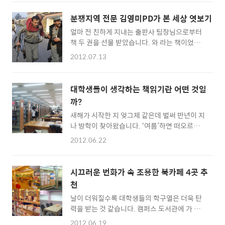
새 주제문이 읽힌다. 또 몇 단어가 찍힌다. 몇 문
때 사안의 법적 현실부터 찾아보게 된다. 그리고
장이 끝나고 또 다른 단락을 넘고 있다. 이러기
결론을 내린다. ‘현행 법제도상에서는 어쩔 수
분쟁지역 전문 김영미PD가 본 세상 엿보기
를 몇 번 하더니 내 마음속에서 깊은 논쟁이 일
없어’라고 말이다. 아직 법이 버겁던 1, 2학년 시
얼마 전 친하게 지내는 출판사 팀장님으로부터
기 시작한다. 내 소중한 하루의 시작이다. 이 작
절 수업 중 교수님께서 ‘법을 공부하는 사람이
책 두 권을 선물 받았습니다. 와 라는 책이었죠.
은 시작을 양보하지 않은 지 어언 몇 년이 된다.
항상 생각하고..
저자는 그 이름도 생소한 김영미라는 분쟁지역
예전에 눈으로 읽을 때하고는 많은 차이가 있다.
2012.07.13
전문PD. 말하자면 이 책은 그녀가 12년이라는
마치 성악가가 발성 연습하는 것처럼, 운동선수
오랜 세월 세계 분쟁현장을 오가며 보고 들은 바
가 몸을 푸는 것처럼 몸 풀기는 연습이 되고, 연
를 기록한 다큐에세이입니다. 한동안 저는 두 가
습은 습관이 되고, 결국 착착 붙는 습관으로 구
대학생들이 생각하는 책읽기란 어떤 것일
지 핑계를 대며 그녀의 책들을 멀리했습니다. 내
태의 패러다임이 변하게 된다. 무엇인가를 바꿀
까?
전과 기근 등 심각한 이슈들을 다룬 다큐에세이
수 있는 힘이 된다. 마르지 않는 샘물처럼,..
새해가 시작한 지 엊그제 같은데 벌써 반년이 지
니 지루할 것이 분명하다는 것과 당장 개인적으
나 방학이 찾아왔습니다. ‘여름’하면 떠오르는
로 중요한 문제가 아니라는 것이 그 이유였죠.
여러 시원한 이미지들을 뒤로 한 채 여러분은 높
후자는 무식하기 이를 데 없는 핑계였더군요. 제
2012.06.22
은 영어성적, 점수 채우기 식의 봉사, 다양한 자
가 에이즈환자나 청년실업자가 아니라 해서 에
격증 등 빠르게 성과를 보일 수 있는 일들만을
이즈나 실업문제를 외면하는 것과 비슷한 맥락
찾고 있지는 않으신지요? 많은 20대들의 공감
이었으니까요. [출처-서울신문] 시간을 때우기
시끄러운 번화가 속 조용한 북카페 4곳 추
을 받는 소설가 이외수님의 책 ‘장외인간’을 보
위해 잠시 펼친 책을 하루 만에 다 읽으며 아주
천
면 ‘예전에는 책을 읽지 않으면 대학생 취급을
오랜만에 가슴이 넘치게..
날이 더워질수록 대학생들의 학구열은 더욱 탄
받기 힘들었다. 그러나 지금의 대학생들은 책을
력을 받는 것 같습니다. 캠퍼스 도서관에 가 보
읽지 않아도 대학생 대접을 받는다. (생략) 밤이
면 학생들은 기말고사 준비에 여념이 없죠? 시
깊었다. 나는 잠이 오지 않는다’는 구절이 있습
2012.06.19