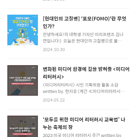
에 이르기까지 미디어 리터러시가각 교육과정
(일) 당첨자 발표일2024.11.18.(월) 이벤트는
의 내용 요소로 편입되어 있어 교육계는 물론 미
'비밀댓글'을 통해 참여해주세요:) * 본 이벤트
디어 연구자들에게 큰 관심을 끌었다. 이지선 서
는 네이버 블로그,..
[현대인의 고질병] '포모(FOMO)'란 무엇
원대학교 교수를 비롯한미디어 연구자 3인은
인가?
개정 교육과정의 미디어 리터러시 관련 내용을
안녕하세요!의 대학생 기자단 미리프렌즈 김나
보다 쉽게 이해하고 수업에 적용할 수 있도록 실
연입니다:) 오늘은 현대인의 고질병으로 불리
질적 도움을 주는 연구를 진행했다. 해당 연구를
는'포모(FOMO)'에 대해 알아보는 시간을 가져
진행한 연구자들이 직접 연구보고서 내용을 일
2024.10.30
봅시다. ​"SNS에서 인기있는 레스토랑이나
부 요약하여 소개한다. 이 연구를 시작한 배경
호텔을 따라가고,지인이 떼돈을 벌었다는 소식
2022 개정 교육과정에서미디어 리터러시 내용
에 무작정 주식에 도전하는 것"​혹시 여러분도
적용의 문제점 2022 개정 교육과정은 2024년
변화된 미디어 환경에 길을 밝혀줄 <미디어
위와 같은 상황을 겪어본 적 있으신가요?포모
부터 학교 현장에 순차적으로 적용되기 시작했
리터러시>
(FOMO)란 Fear Of Missing Out의 약자로놓
다. 이번 교육과정에서는..
〈미디어리터러시〉 시민 기획위원 활동 소감
치는 것에 대한 두려움을 뜻합니다. 이는 다른
written by. 한지유 (계간 ≪미디어리터러시≫
사람들이 자신보다 큰 만족감을 경험하고 있다
시민 기획위원) 계간 는 미디어교육 전문지로,
는 인식에서 유발되는 ‘원하지 않는 불안감’인
2024.05.22
국민의 미디어 리터러시 향상과 미디어 교육 활
데요.[1] 포모(FOMO)와 관련한 대표적인 사례
성화에 기여할 수 있는 콘텐츠를 담고 있다. 특
는미국 실리콘밸리 역사상 최대 사기극이라고
히 2022~2023년은 시민 기획위원을 선발하여
평가받는바이오 벤처기업 '테라노스 사건'입니
‘모두를 위한 미디어 리터러시 교육법’ 나
시민 눈높이에 맞는 미디어 리터러시 주제를 발
다. 2014년 테라노스는손가락 끝에서 채취한
누는 축제의 장
굴하고 그에 맞는 내용을 제공했었다. 지난 2년
극소량의 혈액..
2023 미국 미디어 리터러시 주간 written by.
간 시민 기획위원으로서 활동해온 소감을 통해