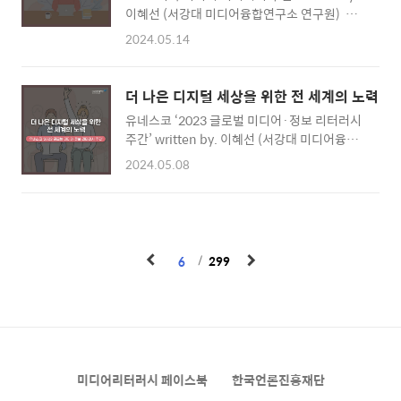
이혜선 (서강대 미디어융합연구소 연구원) ​ 미
계간 〈미디어리터러시〉가 그간 걸어온 길을 비
국에서는 매년 10월 마지막 주에 ‘미디어 리터
추고, 다시금 우리가 나아가야 할 길을 살펴보고
2024.05.14
러시 주간’을 맞아 미디어 리터러시에 대한 학생
자 한다. 디지털이 곧 미디어로 확장되고, 미디
과 대중의 인식을 제고하기 위한 다양한 활동과
어가 곧 디지털로 나아가는 시대에서 〈미디어리
이벤트가 열린다. 올해로 9회를 맞은 미국 미디
터러시〉는 이전의 논의를 답습하기보다는 변화
더 나은 디지털 세상을 위한 전 세계의 노력
어 리터러시 주간 현장의 모습을 소개한다.
된 환경을 잘 설명하고 나아가야 할 방향성을 제
유네스코 ‘2023 글로벌 미디어·정보 리터러시
NAMLE의 메간 프롬은 미디어 리터러시를 지닌
시하는 선도적 역할을..
주간’ written by. 이혜선 (서강대 미디어융합
사람은 미디어 메시지가 개인·지역 공동체·사
연구소 연구원) ​ 매년 10월 마지막 주는 유네스
회에 미치는 영향이나 메시지 해석 과정에 자신
2024.05.08
코(UNESCO)에서 지정한 ‘글로벌 미디어·정보
의 편견과 인지 과정이 미치는 영향 등을 이해할
리터러시 주간(Global Media and
수 있다고 언급했다. ​ ​ 지난 10월 미국 전역에서
Information Literacy Week)’이다. 이 시기
는 ‘미국 미디어 리터러시 주간(U.S. Media
유네스코에서는 미디어·정보 리터러시 관련 주
Literacy Week)’을 기념하기 위한 다채로운 행
요 현안을 논의하고, 세계 각국에서는 미디어·
사가 열렸다. 미국 미디어 리터러시..
6
299
정보 리터러시 진흥을 위한 다채로운 행사를 개
최한다. ‘2023 글로벌 미디어·정보 리터러시
주간’ 행사를 소개한다. 오드레 아줄레 사무총
장은 “알고리즘 조정 및 기능, 데이터 투명성 및
가용성, 개인 정보 보호, 인권 위험 평가에 대한
지침을 제안할 것”이며, “사용자의 비판적 사고
미디어리터러시 페이스북
한국언론진흥재단
를 키워 디지털 플랫폼의 잠재..