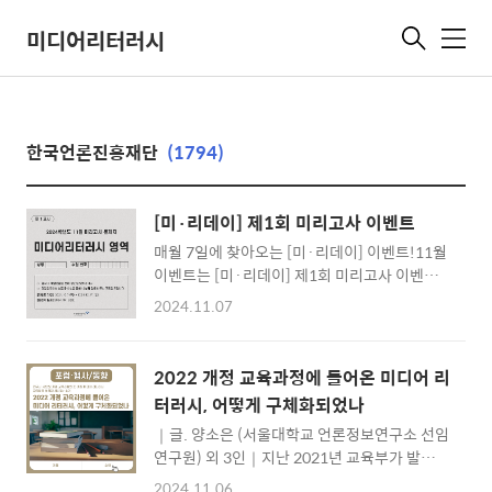
미디어리터러시
메
뉴
한국언론진흥재단
(1794)
[미·리데이] 제1회 미리고사 이벤트
매월 7일에 찾아오는 [미·리데이] 이벤트!11월
이벤트는 [미·리데이] 제1회 미리고사 이벤트
입니다! 다음 제시된 '숏폼 리터러시'를 위해 고
2024.11.07
민해야 하는 것 중 틀린 것을 골라주세요 블로그
비밀댓글로정답을 맞추신 분들 중 추첨을 통해
12분께"달콤한 도넛 쿠폰"을 드립니다. . 바로
2022 개정 교육과정에 들어온 미디어 리
보기 바로 보기"
터러시, 어떻게 구체화되었나
href="https://blog.naver.com/kpf11/2235474
｜글. 양소은 (서울대학교 언론정보연구소 선임
target="_blank"
연구원) 외 3인｜지난 2021년 교육부가 발표한
rel="noopener">https://blog.naver.com/kpf1
‘2022 개정 교육과정’에 따르면 초등부터 고등
이벤트 기간2024.11.07.(목) ~ 2024.11.17.
2024.11.06