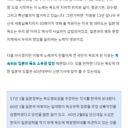
땅’으로 시작하는 이 노래는 독도의 지리적 위치와 넓이, 평균기온, 강수량,
그리고 특산물까지 열거하고 있습니다. 그런가하면 ‘지증왕 13년 섬나라 우
산국 세종실록지리지 50페이지 셋째 줄 하와이는 미국 땅 대마도는 일본 땅
독도는 우리 땅’이라고 역사적 사실까지 삽입되어있죠. 일본과의 영토 분쟁
지역에서 우리의 땅임을 알리려는 노력이 엿보이죠.
다들 아시겠지만 이렇게 노래까지 만들어져 전 국민이 부르게 된 이유는
계
속되는 일본의 독도 소유권 발언
때문입니다. 잊을 만하면 나오는 독도에 대
한 일본의 도발은 60년대부터 신문기사에 찾아 볼 수 있는데요.
57년 1월 일본정부는 독도영유권을 주장하는 각서를 한국에 보내왔다.
60년 1월 일본의 비후라는 일대령이 독도무력 점령을 주장 상륙작전을
감행하겠다고 망언을 발한 일이 있고.. 60년 2월8일 안신개일 수상은
한국이 일본침략을 막기 위해 독도에 해양경비대를 파견하고 있는 것을