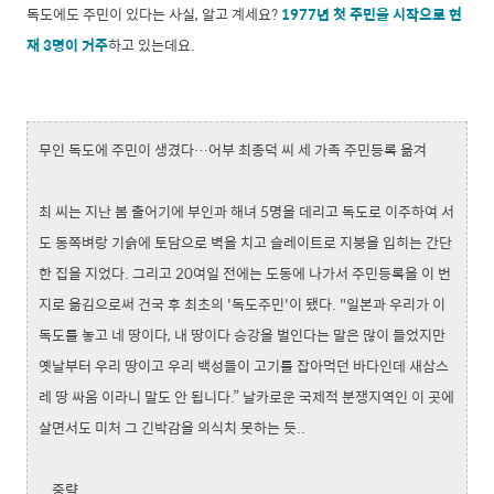
독도에도 주민이 있다는 사실, 알고 계세요?
1977년 첫 주민을 시작으로 현
재 3명이 거주
하고 있는데요.
무인 독도에 주민이 생겼다…어부 최종덕 씨 세 가족 주민등록 옮겨
최 씨는 지난 봄 출어기에 부인과 해녀 5명을 데리고 독도로 이주하여 서
도 동쪽벼랑 기슭에 토담으로 벽을 치고 슬레이트로 지붕을 입히는 간단
한 집을 지었다. 그리고 20여일 전에는 도동에 나가서 주민등록을 이 번
지로 옮김으로써 건국 후 최초의 '독도주민'이 됐다. "일본과 우리가 이
독도를 놓고 네 땅이다, 내 땅이다 승강을 벌인다는 말은 많이 들었지만
옛날부터 우리 땅이고 우리 백성들이 고기를 잡아먹던 바다인데 새삼스
레 땅 싸움 이라니 말도 안 됩니다.” 날카로운 국제적 분쟁지역인 이 곳에
살면서도 미처 그 긴박감을 의식치 못하는 듯..
...중략...