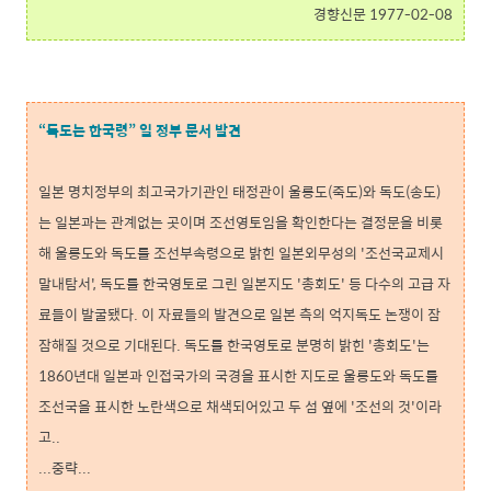
경향신문 1977-02-08
“독도는 한국령” 일 정부 문서 발견
일본 명치정부의 최고국가기관인 태정관이 울릉도(죽도)와 독도(송도)
는 일본과는 관계없는 곳이며 조선영토임을 확인한다는 결정문을 비롯
해 울릉도와 독도를 조선부속령으로 밝힌 일본외무성의 '조선국교제시
말내탐서', 독도를 한국영토로 그린 일본지도 '총회도' 등 다수의 고급 자
료들이 발굴됐다. 이 자료들의 발견으로 일본 측의 억지독도 논쟁이 잠
잠해질 것으로 기대된다. 독도를 한국영토로 분명히 밝힌 '총회도'는
1860년대 일본과 인접국가의 국경을 표시한 지도로 울릉도와 독도를
조선국을 표시한 노란색으로 채색되어있고 두 섬 옆에 '조선의 것'이라
고..
...중략...