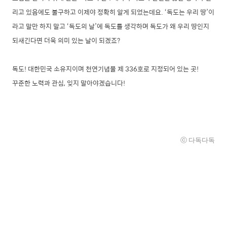
리고 있음에도 불구하고 이제야 정확히 알게 되었는데요. ‘독도는 우리 땅’이
라고 말만 하지 말고
‘
독도의 날
’
에 독도를 생각하며 독도가 왜 우리 땅인지
되새긴다면 더욱 의미 있는 날이 되겠죠?
독도! 대한민국 소유지이며 천연기념물 제 336호로 지정되어 있는 곳!
꾸준한 노력과 관심, 잊지 말아야겠습니다!
ⓒ
다독
다독