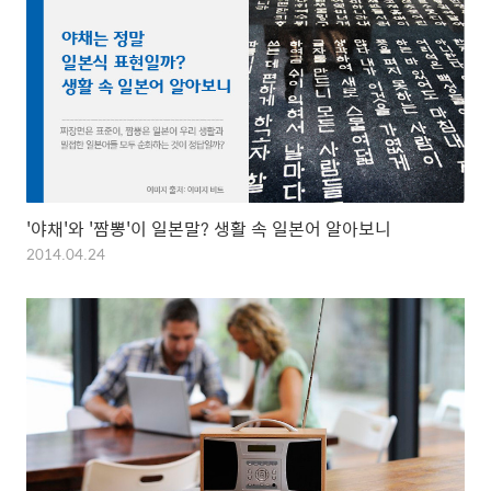
'야채'와 '짬뽕'이 일본말? 생활 속 일본어 알아보니
2014.04.24