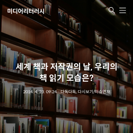
미디어리터러시
메
뉴
세계 책과 저작권의 날, 우리의
책 읽기 모습은?
2014. 4. 23. 09:24
ㆍ
다독다독, 다시보기/이슈연재