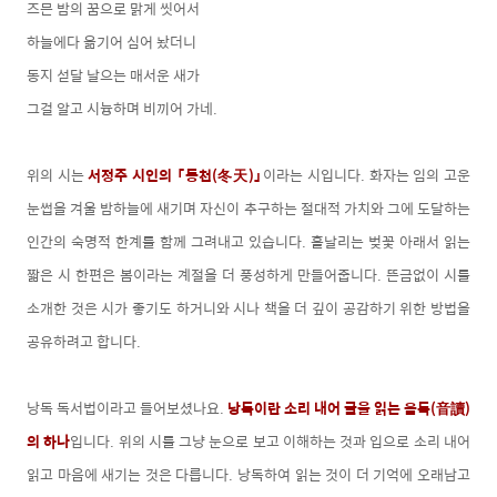
즈믄 밤의 꿈으로 맑게 씻어서
하늘에다 옮기어 심어 놨더니
동지 섣달 날으는 매서운 새가
그걸 알고 시늉하며 비끼어 가네.
위의 시는
서정주 시인의 「동천(冬天)」
이라는 시입니다. 화자는 임의 고운
눈썹을 겨울 밤하늘에 새기며 자신이 추구하는 절대적 가치와 그에 도달하는
인간의 숙명적 한계를 함께 그려내고 있습니다. 흩날리는 벚꽃 아래서 읽는
짧은 시 한편은 봄이라는 계절을 더 풍성하게 만들어줍니다. 뜬금없이 시를
소개한 것은 시가 좋기도 하거니와 시나 책을 더 깊이 공감하기 위한 방법을
공유하려고 합니다.
낭독 독서법이라고 들어보셨나요.
낭독이란 소리 내어 글을 읽는 음독(音讀)
의 하나
입니다. 위의 시를 그냥 눈으로 보고 이해하는 것과 입으로 소리 내어
읽고 마음에 새기는 것은 다릅니다. 낭독하여 읽는 것이 더 기억에 오래남고