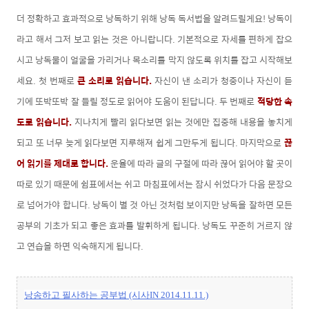
더 정확하고 효과적으로 낭독하기 위해 낭독 독서법을 알려드릴게요! 낭독이
라고 해서 그저 보고 읽는 것은 아니랍니다. 기본적으로 자세를 편하게 잡으
시고 낭독물이 얼굴을 가리거나 목소리를 막지 않도록 위치를 잡고 시작해보
세요. 첫 번째로
큰 소리로 읽습니다.
자신이 낸 소리가 청중이나 자신이 듣
기에 또박또박 잘 들릴 정도로 읽어야 도움이 된답니다. 두 번째로
적당한 속
도로 읽습니다.
지나치게 빨리 읽다보면 읽는 것에만 집중해 내용을 놓치게
되고 또 너무 늦게 읽다보면 지루해져 쉽게 그만두게 됩니다. 마지막으로
끊
어 읽기를 제대로 합니다.
운율에 따라 글의 구절에 따라 끊어 읽어야 할 곳이
따로 있기 때문에 쉼표에서는 쉬고 마침표에서는 잠시 쉬었다가 다음 문장으
로 넘어가야 합니다. 낭독이 별 것 아닌 것처럼 보이지만 낭독을 잘하면 모든
공부의 기초가 되고 좋은 효과를 발휘하게 됩니다. 낭독도 꾸준히 거르지 않
고 연습을 하면 익숙해지게 됩니다.
낭송하고 필사하는 공부법 (시사IN 2014.11.11.)