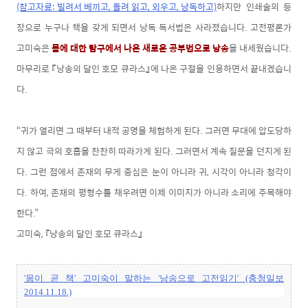
(참고자료: 빌려서 베끼고, 돌려 읽고, 외우고, 낭독하고)
하지만 인쇄술의 등
장으로 누구나 책을 갖게 되면서 낭독 독서법은 사라졌습니다. 고전평론가
고미숙은
몸에 대한 탐구에서 나온 새로운 공부법으로 낭송
을 내세웠습니다.
마무리로
『낭송의 달인 호모 큐라스』에 나온 구절을 인용하면서 끝내겠습니
다.
“귀가 열리면 그 때부터 내적 공명을 체험하게 된다. 그러면 무대에 압도당하
지 않고 극의 호흡을 찬찬히 따라가게 된다. 그러면서 계속 질문을 던지게 된
다. 그런 점에서 존재의 무게 중심은 눈이 아니라 귀, 시각이 아니라 청각이
다. 하여, 존재의 평형수를 채우려면 이제 이미지가 아니라 소리에 주목해야
한다.”
고미숙, 『낭송의 달인 호모 큐라스』
'몸이 곧 책' 고미숙이 말하는 '낭송으로 고전읽기' (충청일보
2014.11.18.)