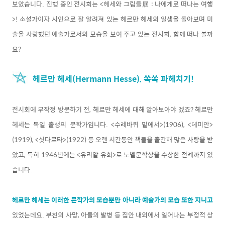
보았습니다. 진행 중인 전시회는 <헤세와 그림들展 : 나에게로 떠나는 여행
>! 소설가이자 시인으로 잘 알려져 있는 헤르만 헤세의 일생을 돌아보며 미
술을 사랑했던 예술가로서의 모습을 보여 주고 있는 전시회, 함께 떠나 볼까
요?
헤르만 헤세(Hermann Hesse), 쏙쏙 파헤치기!
전시회에 무작정 방문하기 전, 헤르만 헤세에 대해 알아보아야 겠죠? 헤르만
헤세는 독일 출생의 문학가입니다. <수레바퀴 밑에서>(1906), <데미안>
(1919), <싯다르타>(1922) 등 오랜 시간동안 책들을 출간해 많은 사랑을 받
았고, 특히 1946년에는 <유리알 유희>로 노벨문학상을 수상한 전례까지 있
습니다.
헤르만 헤세는 이러한 문학가의 모습뿐만 아니라 예술가의 모습 또한 지니고
있었는데요. 부친의 사망, 아들의 발병 등 집안 내외에서 일어나는 부정적 상