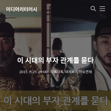
미디어리터러시
메
뉴
이 시대의 부자 관계를 묻다
2015. 9. 25. 09:00
ㆍ
다독다독, 다시보기/이슈연재