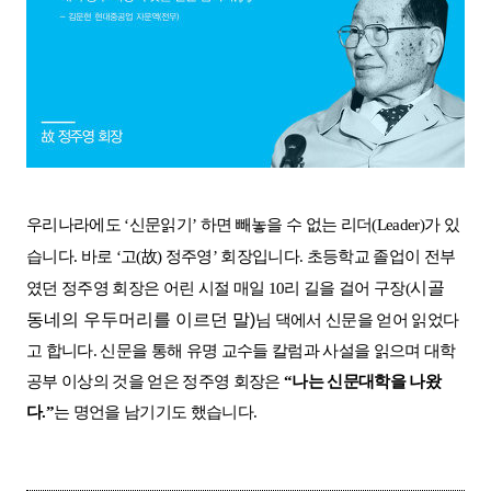
우리나라에도
‘
신문읽기
’
하면 빼놓을 수 없는 리더
(Leader)
가 있
습니다
.
바로
‘
고
(
故
)
정주영
’
회장입니다
.
초등학교 졸업이 전부
시골
였던 정주영 회장은 어린 시절 매일
10
리 길을 걸
어
구장(
동네의 우두머리를 이르던 말)
님 댁에서
신문을 얻어 읽었다
고 합니다
.
신문을 통해 유명 교수들 칼럼과 사설을 읽으며 대학
공부 이상의 것을 얻은 정주영 회장은
“
나는 신문대학을 나왔
다
.”
는 명언을 남기기도 했습니다
.