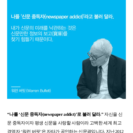
“
나를
‘
신문 중독자
(newspaper addict)’
로 불러 달라
.”
자신을 신
문 중독자이자 평생 신문을 사랑할 사람이라 고백한 세계 최고
경영자
‘
워런 버핏
’
은 자타가 공인하는 신문광입니다
.
지난
2012