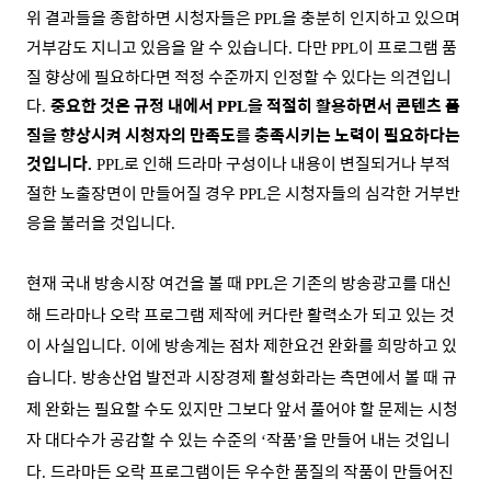
위 결과들을 종합하면 시청자들은
을 충분히 인지하고 있으며
PPL
거부감도 지니고 있음을 알 수 있습니다
다만
이 프로그램 품
.
PPL
질 향상에 필요하다면 적정 수준까지 인정할 수 있다는 의견입니
다
중요한 것은 규정 내에서
을 적절히 활용하면서 콘텐츠 품
.
PPL
질을 향상시켜 시청자의 만족도를 충족시키는 노력이 필요하다는
것입니다
로 인해 드라마 구성이나 내용이 변질되거나 부적
.
PPL
절한 노출장면이 만들어질 경우
은 시청자들의 심각한 거부반
PPL
응을 불러올 것입니다
.
현재 국내 방송시장 여건을 볼 때
은 기존의 방송광고를 대신
PPL
해 드라마나 오락 프로그램 제작에 커다란 활력소가 되고 있는 것
이 사실입니다
이에 방송계는 점차 제한요건 완화를 희망하고 있
.
습니다
방송산업 발전과 시장경제 활성화라는 측면에서 볼 때 규
.
제 완화는 필요할 수도 있지만 그보다 앞서 풀어야 할 문제는 시청
자 대다수가 공감할 수 있는 수준의
작품
을 만들어 내는 것입니
‘
’
다
드라마든 오락 프로그램이든 우수한 품질의 작품이 만들어진
.