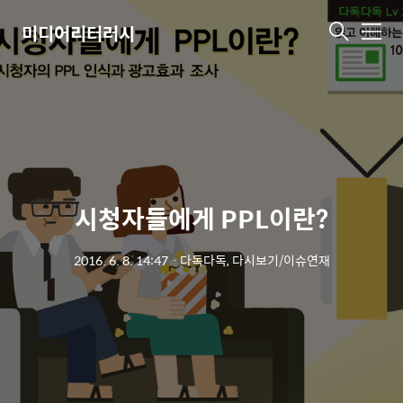
미디어리터러시
메
뉴
시청자들에게 PPL이란?
2016. 6. 8. 14:47
ㆍ
다독다독, 다시보기/이슈연재