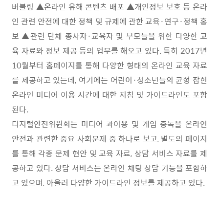
버불링
▲
온라인 유해 콘텐츠 배포
▲
개인정보 보호 등 온라
인 관련 안전에 대한 정책 및 규제에 관한 교육
·
연구
·
정책 홍
보
▲
관련 단체 종사자
·
교육자 및 부모들을 위한 다양한 교
육 자료와 정보 제공 등의 업무를 해오고 있다
.
특히
2017
년
10
월부터 홈페이지를 통해 다양한 형태의 온라인 교육 자료
를 제공하고 있는데
,
여기에는 어린이
·
청소년들의 균형 잡힌
온라인 미디어 이용 시간에 대한 지침 및 가이드라인도 포함
된다
.
디지털안전위원회는 미디어 과이용 및 게임 중독을 온라인
안전과 관련한 중요 사회문제 중 하나로 보고
,
별도의 페이지
를 통해 각종 문제 현안 및 교육 자료
,
상담 서비스 자료를 제
공하고 있다
.
상담 서비스는 온라인 채팅 상담 기능을 포함하
고 있으며
,
아울러 다양한 가이드라인 정보를 제공하고 있다
.