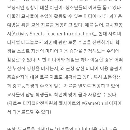
부정적인 영향에 대한 어린이
·
청소년들의 이해를 돕고 있다
.
아울러 교사들이 수업에 활용할 수 있는 미디어
·
게임 과이용
예방을 위한 교육 자료를 제공하고 있다
.
예를 들어
,
교사활동
지
(Activity Sheets Teacher Introduction)
는 현대 사회의
디지털 테크놀로지 의존에 관한 토론 수업을 진행하거나 학
생들 스스로 자신의 미디어 이용 습관을 점검해보는 수업에
활용할 수 있다
.
또한 미디어와 게임을 과다 이용할 경우 어떠
한 부정적 영향을 미치는지
,
왜 균형 잡힌 미디어 이용 습관이
중요한지에 대한 토론 자료도 제공하고 있다
.
특히 초등학생
과 중고등학생의 수준에 맞는 자료를 별도로 제공하고 있어
교사들이 담당 학생들의 학년에 맞게 골라
사용할 수 있다
.
(
자료는 디지털안전위원회 웹사이트의
#GameOn
페이지에
서 다운로드할 수 있다
)
또한
,
부모들을 위해서도
‘
자녀들의 미디어 이용 시간 교육