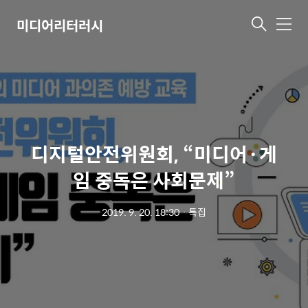
미디어리터러시
메
뉴
디지털안전위원회, “미디어·게
임 중독은 사회문제”
2019. 9. 20. 18:30
ㆍ
특집