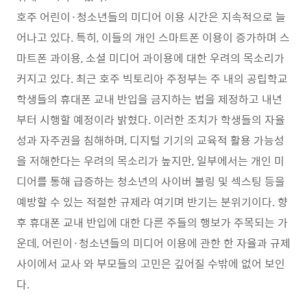
호주 어린이
·
청소년들의 미디어 이용 시간은 지속적으로 늘
어나고 있다
.
특히
,
이들의 개인 스마트폰 이용이 증가하며 스
마트폰 과이용
,
소셜 미디어 과이용에 대한 우려의 목소리가
커지고 있다
.
최근 호주 빅토리아 주정부는 주 내의 공립학교
학생들의 휴대폰 교내 반입을 금지하는 법을 제정하고 내년
부터 시행할 예정이라 밝혔다
.
이러한 조치가 학생들의 자율
성과 자주권을 침해하며
,
디지털 기기의 교육적 활용 가능성
을 저해한다는 우려의 목소리가 높지만
,
일부에서는 개인 미
디어를 통해 급증하는 청소년의 사이버 불링 및 섹스팅 등을
예방할 수 있는 적절한 규제라 여기며 반기는 분위기이다
.
향
후 휴대폰 교내 반입에 대한 다른 주들의 행보가 주목되는 가
운데
,
어린이
·
청소년들의 미디어 이용에 관한 한 자율과 규제
사이에서 교사 와 부모들의 고민은 깊어질 수밖에 없어 보인
다
.