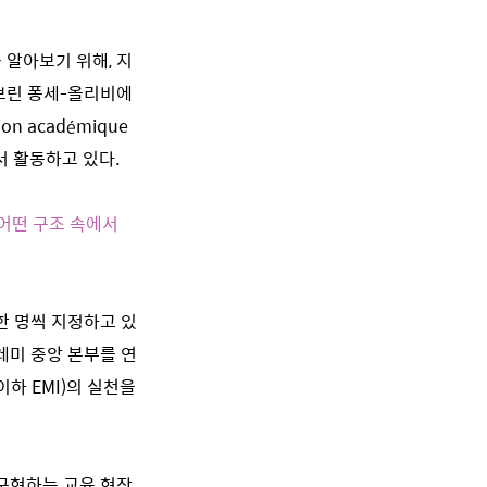
알아보기 위해, 지
브린 퐁세-올리비에
on académique
에서 활동하고 있다.
 어떤 구조 속에서
한 명씩 지정하고 있
레미 중앙 본부를 연
, 이하 EMI)의 실천을
구현하는 교육 현장