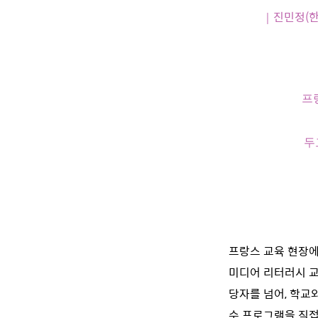
｜진민정(한
프
두
프랑스 교육 현장에
미디어 리터러시 교
당자를 넘어, 학교
수 프로그램을 직접