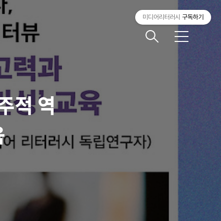
미디어리터러시
구독하기
메
뉴
주적 역
육