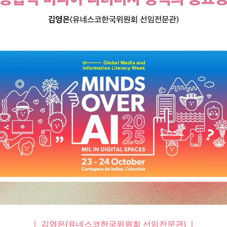
ㅣ 김영은(유네스코한국위원회 선임전문관) ㅣ