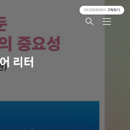
미디어리터러시
구독하기
메
뉴
어 리터