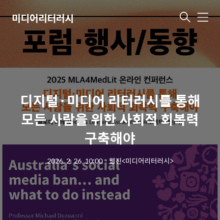
미디어리터러시
메
뉴
디지털·미디어 리터러시를 통해
모든 사람을 위한 사회적 회복력
구축해야
2026. 2. 26. 10:00
ㆍ
웹진<미디어리터러시>