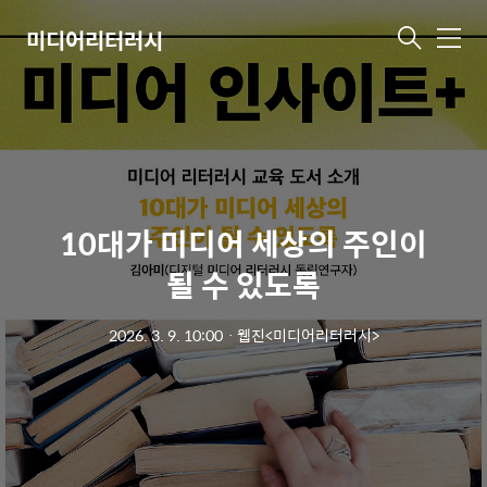
미디어리터러시
메
뉴
10대가 미디어 세상의 주인이
될 수 있도록
2026. 3. 9. 10:00
ㆍ
웹진<미디어리터러시>