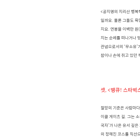
<공지영의 지리산 행복
일까요. 물론 그들도 욕
지요. 연봉을 이백만 원(
지는 순례를 떠나거나 띵
관념으로서의 ‘무소유’가
참이나 손에 쥐고 있던
셋, <땡큐! 스타벅
절망의 기준은 사람마다 
이클 게이츠 길. 그는
국자’가 나온 유서 깊
의 정해진 코스를 직선