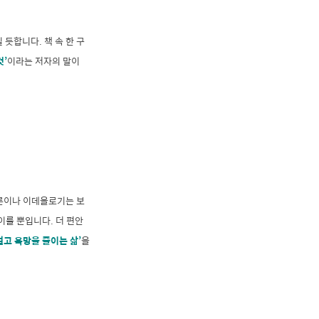
듯합니다. 책 속 한 구
것’
이라는 저자의 말이
담론이나 이데올로기는 보
이룰 뿐입니다. 더 편안
벌고 욕망을 줄이는 삶’
을