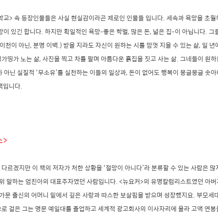
학교> 속 등장인물들은 사실 현실감이라곤 제로인 인물들 입니다. 세속과 욕망을 초월
망이 있긴 합니다. 하지만 획일적인 욕망-좋은 학벌, 많은 돈, 넓은 집-이 아닙니다. 
이천이 아닌, 분명 이백.) 받을 지라도 자신이 원하는 시를 맘껏 지을 수 있는 삶, 일 
가띵가 노는 삶, 사진을 찍고 차를 팔며 아름다운 흙집을 짓고 사는 삶. 그네들이 원하
 아닌 실질적 ‘무소유’를 실천하는 이들의 일상과, 돈이 없어도 행복이 몽글몽글 솟
 책입니다.
스>
다르겠지만 이 책의 저자가 처한 상황을 ‘절망이 아니다’라 분류할 수 있는 사람은 많지
 소위 말하는 엄친아의 대표주자였던 사람입니다. <뉴요커>의 유명칼럼리스트였던 아버
은 가문 출신의 어머니 밑에서 깊은 사랑과 따스한 보살핌을 받으며 성장했지요. 부모
으로 걸은 그는 명문 예일대를 졸업하고 세계적 광고회사의 이사자리에 올라 고액 연봉