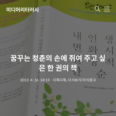
미디어리터러시
메
뉴
꿈꾸는 청춘의 손에 쥐여 주고 싶
은 한 권의 책
2013. 4. 16. 14:13
ㆍ
다독다독, 다시보기/지식창고