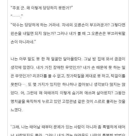
“주호 군. 왜 이렇게 당당하지 못한가?”
“…….”
“악수는 당당하게 하는 거라네. 자네의 오른손이 부끄러운가? 그렇다면
왼손을 내밀면 되지 않는가? 그러나 내가 볼 때 그 오른손은 부끄러워할
손이 아니라네.”
나는 아무 말도 못 한 채 얼굴만 달아올랐다. 그날 밤 집에 와서 곰곰이
생각에 잠겼다. 내가 가진 장애란 무엇인가? 내가 손 때문에 못 하는 일
은 무엇인가? 리코더를 불 수 없고, 젓가락질을 제대로 못 하고, 턱걸이를
못한다…. 또 몇 가지가 있지만 하나하나 꼽아보니 생각보다 많지는 않
았다. 어, 그런데 왜 여태까지 이렇게 숨기려 애쓰며 살아왔지? 그동안
명치끝을 묵직하게 누르고 있던 고정관념 같은 것이 스르르 풀리는 것을
느꼈다.
‘그래, 나는 태어날 때부터 문제가 있는 사람이 아니라 좀 특별하게 태어
난 사람일지도 몰라. 그러니 내가 겪는 어려움도 나만의 특별한 방법으