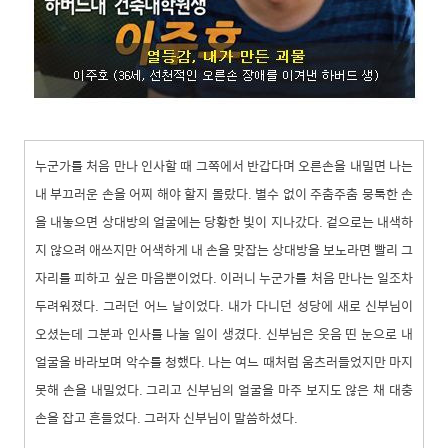
누군가를 처음 만나 인사할 때 그쪽에서 반갑다며 오른손을 내밀면 나는
내 부끄러운 손을 어찌 해야 할지 몰랐다. 별수 없이 주춤주춤 뭉툭한 손
을 내놓으면 상대방의 얼굴에는 당황한 빛이 지나갔다. 겉으로는 내색하
지 않으려 애쓰지만 어색하게 내 손을 맞잡는 상대방을 보노라면 빨리 그
자리를 피하고 싶은 마음뿐이었다. 이러니 누군가를 처음 만나는 일조차
두려워졌다. 그러던 어느 날이었다. 내가 다니던 성당에 새로 신부님이
오셨는데 그분과 인사를 나눌 일이 생겼다. 신부님은 웃음 띤 눈으로 내
얼굴을 바라보며 악수를 청했다. 나는 여느 때처럼 움츠러들었지만 마지
못해 손을 내밀었다. 그리고 신부님의 얼굴을 마주 보지도 않은 채 대충
손을 잡고 흔들었다. 그러자 신부님이 말씀하셨다.