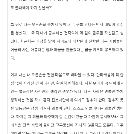
로 돌파해야 하지 않을까?’
그 뒤로 나는 오른손을 숨기지 않았다. 누구를 만나든 먼저 내밀며 악수
를 청했다. 그러자 내가 공부하는 건축학에 더 깊이 몰두할 자신감도 생
겼다. 차근차근 과정을 밟아 하버드대 대학원에 진학한 나는 사람들이
어울려 사는 아름다운 집과 마을을 만들겠다는 꿈을 키우며 공부하고 있
다.
이제 나는 내 오른손을 편한 마음으로 바라볼 수 있다. 안타까움이 티 한
점 없이 사라진 건 아니지만, 확실히 편해졌다. 사실 우리가 꼭꼭 싸매고
있는 열등감은 자신만의 생각인 경우가 많다. 다른 사람은 면봉만 하게
생각하는 것을 자기 혼자 전봇대만하게 여기고 감추려 한다. 감추지 못
한 열등감은 점점 커져서 괴물이 된다. 스스로 만들어내는 괴물인 셈이
다. 하지만 그 괴물과 마주해야 할 순간이 왔을 때 가만히 응시해보라. 그
녀석은 잔뜩 바람이 들어간 고무풍선에 지나지 않을지도 모른다. 마주
대하면 열등감이라는 괴물은 생각보다 크지 않다. 그러니 우리가 이기지