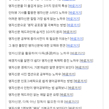
영자신문을 더 즐겁게 읽는 3가지 장르적 특성 [
바로가기
]
인터뷰 기사를 활용한 영자신문 스터디 노하우 [
바로가기
]
어려운 영자신문 칼럼 가장 쉽게 읽는 노하우
[
바로가기
]
영자신문으로 ‘영작 공포증’을 극복하는 방법 [
바로가기
]
영자신문 헤드라인에 숨겨진 10가지 원리 [
바로가기
]
영자신문 공부에 종이사전이 꼭 필요한 이유는? [
바로가기
]
그 동안 몰랐던 영자신문에 대한 오해와 편견 [
바로가기
]
영자신문을 활용하여 다독(多讀)하는 노하우 [
바로가기
]
배경지식을 알면 더 쉽다! 영자신문 독해력 증진 노하우 [
바로가기
]
영자신문 경제기사, 기본개념만 알면 문장이 보인다 [
바로가기
]
영자신문 사진 캡션으로 공부하는 노하우 [
바로가기
]
영자신문 인포그래픽으로 쉽게 영어공부하는 방법 [
바로가기
]
영자신문사 인턴이 영어공부하는 법 살펴보니 [
바로가기
]
영자신문 헤드라인 읽는 깨알 같은 요령 [
바로가기
]
영자신문, 다독 아닌 정독이 필요한 이유 [
바로가기
]
영자신문 1면보면 ‘영어’ 기본구조가 보인다?! [
바로가기
]