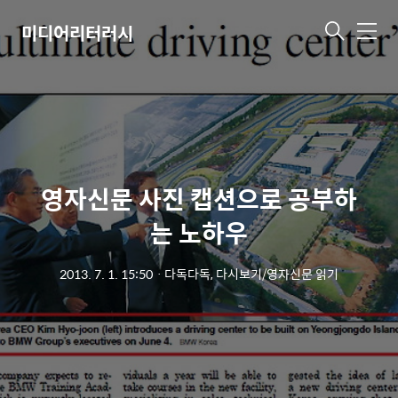
미디어리터러시
메
뉴
영자신문 사진 캡션으로 공부하
는 노하우
2013. 7. 1. 15:50
ㆍ
다독다독, 다시보기/영자신문 읽기