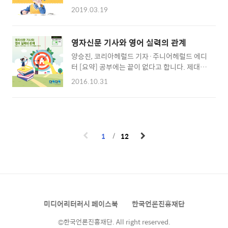
PC 등 어린 시절부터 미디어를 접하는 방법이
퍼스트’를 넘어 ‘모바일 온리’에 이르렀다. 이러
2019.03.19
다양해지고 있습니다. 이에 따라 미디어교육에
한 매체 환경의 변화는 미디어 콘텐츠의 생산 경
대한 관심도 높아지고 있는데요. 한국언론진흥
로를 다양화했을 뿐 아니라 미디어 생산자의 역
재단은 뉴스와 미디어 리터러시 관련 교재를 펴
할에도 변화를 요구했다. 전통적인 콘텐츠 생산
영자신문 기사와 영어 실력의 관계
내 학생과 교사가 모두 만족할 수 있는 미디어교
방식에서 미디어 생산자들은 수탁자(trustee)
양승진, 코리아헤럴드 기자·주니어헤럴드 에디
육을 할 수 있도록 지원하고 있습니다. 뉴스 리
모델에 기반해, 공중의 알 권리를 위해 그들에게
터 [요약] 공부에는 끝이 없다고 합니다. 제대로
터러시 교육이 필요한 이유미디어는 전례가 없
중요한 뉴스를 선..
하려고 하면 영원히 해도 부족합니다. 하지만 영
는 변화의 시기를 맞고 있습니다. 미디어 기술이
2016.10.31
자신문 읽기를 본인이 영어를 잘할 때까지 미루
크게 발전하여 정보의 생산과 수용이 그 어느 때
는 것은 바람직하지 않습니다. 영자신문은 영어
보다도 더욱 많아졌습니다. 특히 다양한 미디어
달인이 되고 나서 읽는 자료가 아니라 영어를 잘
에 누구나 접근할 수 있게 되어 미디어 생산의
하기 위해서 반드시 거쳐 가는 자료이자 도구입
문턱이 크게 낮아졌는데요. 예전과는 달리 누구
니다. “나는 영어를 잘 못 하니까 영자신문 읽기
나 정보를 생산하고 유통할 수 있는 시대가 된
1
12
는 너무 이르다.”라고 생각하기 보다, “영어를
것입니다. 이런 시대적 ..
잘하기 위해서 이제부터 영자신문을 읽고 활용
해봐야지.”라고 생각하면 좋겠습니다. 영어와
영자신문의 관계는 어떨까요? 일단 영어로 작성
된 기사이기 때문에 영어 실력이 관건이기는 합
니다. 하지만 영어가 모국어인 국가에서는 언어
미디어리터러시 페이스북
한국언론진흥재단
적인 측면보다 글쓰기, 특히 이야기를 풀어내는
능력을 더 중요하게 여깁니..
©한국언론진흥재단. All right reserved.