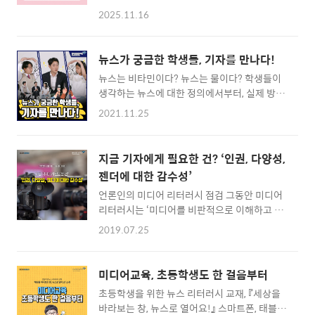
교환학생으로서 독일에서 미디어를 공부하고
때인 거 같아요.올해 1월부터 6월까지 글을 쓸
2025.11.16
있습니다 ㅎㅎ​독일만의 미디어 특징을 배우며,
수 있었는데요!살면서 다시 오지 않을 기회일
자연스럽게 독일의 미디어사 또한 접할 수 있게
것 같아 기억에 남는 순간 중 하나로 꼽았습니
되었는데요.​오늘은 제가 들은 것 중 다소 충격적
다.​(물론 지금 제 글을 다시 마주하기 매우 부끄
뉴스가 궁금한 학생들, 기자를 만나다!
이던'클라스 렐로티우스 기자 날조 사건'에 대
럽지만...말이죠..)📱두 번째 순간 출처: 전북
뉴스는 비타민이다? 뉴스는 물이다? 학생들이
해 말해보고자 합니다.​그럼 바로 들어가 보실까
일..
생각하는 뉴스에 대한 정의에서부터, 실제 방송
요?​클라스 렐로티우스, 그는 누구인가?​클라스
뉴스가 제작되는 과정까지 궁금한 것이 너무너
렐로티우스(Claas Relotius)는 독일의 권위 있
2021.11.25
무 많은데요! 그래서! 학생들과 기자가 만나 뉴
는 시사 주간지 'Der Spiegel(슈피겔)'에서 일
스에 대한 이야기를 나눠봤습니다! 오늘 두 학
하는 저명한 기자였습니다. 그만의 취재력과 문
생과 뉴스에 대한 대화를 함께 할 SBS 최재영
학적 스토리텔링 능력을 인정받아, 2014년부터
지금 기자에게 필요한 건? ‘인권, 다양성,
기자님을 소개합니다! 학생들을 위해 본인의 취
2018년까지 4년간 무려 4개의 Deutscher
젠더에 대한 감수성’
재 수첩도 직접 가져와 보여주셨는데요 영상을
Reporterpreis(독일 기자상)을 수상..
언론인의 미디어 리터러시 점검 그동안 미디어
통해 함께 뉴스에 대한 궁금증을 해소하러 가보
리터러시는 ‘미디어를 비판적으로 이해하고 창
실까요? 기자님이 취재하신 산불화재 현장 뉴스
조적으로 활용하는 능력’으로 이해되면서 그 대
를 같이 보는 두 학생들, 뉴스에 대해 학생들이
2019.07.25
상이 미디어 수용자로 한정돼 왔다. 그러나 최근
어떻게 생각하는지, 기자님이 생각하는 ‘뉴스란
약자를 향한 혐오 이슈가 보도되는 과정에서 콘
무엇인지?’에 대한 답도 들어보고 기사를 어떻
텐츠 생산자들의 미디어 리터러시 또한 강화돼
게 하면 잘 쓸 수 있는지, 어떤 과정을 거치는지
미디어교육, 초등학생도 한 걸음부터
야 한다는 주장이 힘을 얻고 있다. 글 장은미 (서
이것 저것 궁금한 학생들의 궁금증을 하나하나
초등학생을 위한 뉴스 리터러시 교재, 『세상을
강대 언론문화연구소 책임연구원) 디지털 시대
같이 이야기 나누고, 대화 ..
바라보는 창, 뉴스로 열어요!』 스마트폰, 태블릿
미디어 환경의 변화는 ‘디지털 퍼스트’, 모바일