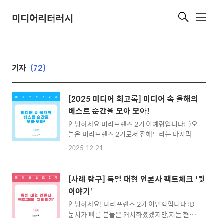
미디어리터러시
메
뉴
기자
(72)
[2025 미디어 회고록] 미디어 속 올해의
베스트 순간을 모아 모아!
안녕하세요 미리프렌즈 2기 이예령입니다:-)오
늘은 미리프렌즈 2기로서 전해드리는 마지막
콘텐츠인데요🥲​마지막인 만큼 올해를 되돌아
2025.12.21
보는 내용으로 준비해 봤습니다!​그래서 이번 글
에서는 제가 가장 자주 사용한 미디어인 '스마트
폰' 속에 담겨 있는 저의 2025 베스트 미디어 순
[사례 탐구] 독일 대형 언론사 팩트체크 '뒷
간들을 모아보려고 해요. 스마트폰에서 만나볼
이야기'
수 있는 저의 2025 베스트 순간을 순위 없이 딱
안녕하세요! 미리프렌즈 2기 이민혁입니다 :D​
세 가지 순간만 뽑아볼게요.📱첫 번째 순간 먼
눈치가 빠른 분들은 캐치하셨겠지만,저는 현재
저 첫 번째 순간은 지역지에서 칼럼 기고를 했던