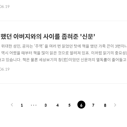
 전쟁 중인 대한민국 모습을 살펴보려 합니다. 도서관 꼴불견 행동 1위 “친구와
06.19
무엇인가요? 열람실 안에서 냄새나는 음식물 먹기?! 책상 위에 지저분한 낙서들
 수 있는데요. 기말고사 시즌을 ..
했던 아버지와의 사이를 좁혀준 '신문'
 위대한 성인, 공자는 ‘주역’ 을 여러 번 읽었던 탓에 책을 맸던 가죽 끈이 3번
 역시 어렸을 때부터 책을 많이 읽은 것으로 알려져 있죠. 이처럼 읽기의 중요
하고 있습니다. 책은 물론 세상보기의 창(窓)이었던 신문까지 열독률이 줄어들고
론진흥재단은 신문읽기 문화 확산을 위해 신문논술대회를 주최했습니다. 올해로 
06.19
기에 대한 경험담을 주제로 지난 3월 19일부터 4월 18일까지 우리들 가슴 속
 한달 남짓한 기간 동..
1
···
3
4
5
6
7
8