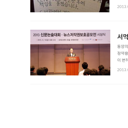
티켓과
2013.
동은 
찾아볼
서먹
동양의
정약용
이 변
한국언
2013.
신문읽
습니다.