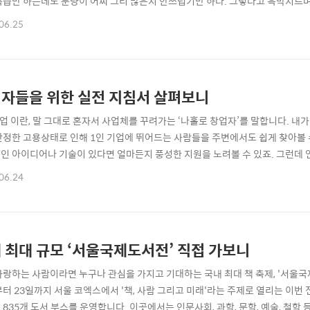
복습만 하는데도 분량이 어찌 그리 많은지 안쓰럽기만 하다. 그렇다고 윽박지르며 
책이 이다. 1학년 필독서인 이 그림책은 제목과는 다르게 전혀 무섭지 않은 늑대
06.25
끝까지 무서울 수 없었던 이 늑대는 농장에 사는 동물들로 인해 ‘교양’ 있는 동물
. 배가 고픈 ..
자들을 위한 실전 지침서 살펴보니
기업 이란, 말 그대로 혼자서 사업체를 꾸려가는 ‘나홀로 창업자’를 말합니다. 내
안정한 고용상태로 인해 1인 기업에 뛰어드는 사람들을 주변에서도 쉽게 찾아볼 
인 아이디어나 기술이 있다면 얼마든지 풍성한 지원을 노려볼 수 있죠. 그런데 
시작할 수 있는 만큼 쉽게 주저앉는 것도 사실입니다. 1인 기업가가 된다는 의미
06.24
다는 의미이기도 합니다. 출근시간도 퇴근시간도 마음 내키는 대로겠지만 그에 
이지요. 실제로 통계에 따르면..
 최대 규모 ‘서울국제도서전’ 직접 가보니
사랑하는 사람이라면 누구나 관심을 가지고 기대하는 국내 최대 책 축제, '서울국제
부터 23일까지 서울 코엑스에서 '책, 사람 그리고 미래'라는 주제로 열리는 이번
 835개 도서 부스를 운영합니다. 이곳에서는 인문사회, 과학, 문학, 예술, 철학