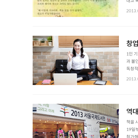
내고 
각난 
2013.
결국 
들어선다
창업
1인 
과 불
독창적
쉽게 
2013.
가 된
는 것
역대
책을 
19일
참가해