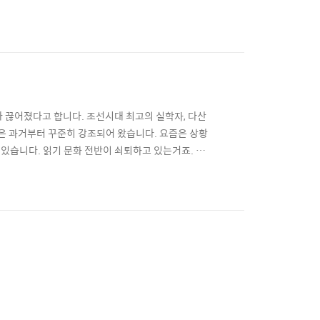
 잡담” 여러분이 도서관에서 가장 싫어하는 꼴불견 행
?! 도서관에 앉아있으면 무수히 많은 꼴불견 행동들을
이나 끊어졌다고 합니다. 조선시대 최고의 실학자, 다산
성은 과거부터 꾸준히 강조되어 왔습니다. 요즘은 상황
 있습니다. 읽기 문화 전반이 쇠퇴하고 있는거죠. 이에
벌써 4번째 인데요. 재단은 문화체육관광부와 함께,
에 담겨있던 신문읽기에 대한 다양한 이야기를 공모 했