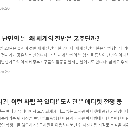
얼굴이라 할 수 있는 홍보대사에 소설 '은교'로 유명한 박범신 작가가 위촉돼 
06.20
는 사람들의 열기를 느낄 수 있었던 서울국제도서전의 개막 현장을 다녀왔습니다.
서울국제도서..
 난민의 날, 왜 세계의 절반은 굶주릴까?
6월 20일은 유엔이 정한 세계 난민의 날 입니다. 세계 난민의 날은 난민협약의
 전세계가 공유하는 날입니다. 또한 세계 난민의 날 행사를 통하여 난민의 어
엔난민기구와 여러 비정부기구들의 활동을 알리는 날이기도 합니다. 실제로 우
아니라 함께 사는 세상에서는 세계의 작은 목소리에 더 곰곰히 생각해 볼 필요가
06.20
이해하기 진정 성숙해 진다는 건 그런 것이 아닐까요? 지금까지 ‘나’ 중심에서 생각
 이해하고, 받아들이려 애쓰는 것..
서관, 이런 사람 꼭 있다!’ 도서관은 에티켓 전쟁 중
진은 여러 커뮤니티에서 요즘 화제가 되고 있는 도서관 에티켓에 관한 사진입니다
사용하려는 위 사진을 보면 절로 황당한 마음과 도서관 에티켓에 대한 불편한 마
중인 학생분들 많으시죠? 도서관을 이용하다보면 위 사진처럼 저절로 눈살을 찌푸