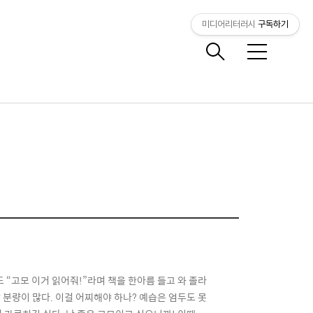
미디어리터러시
구독하기
메
뉴
 “고모 이거 읽어줘!”라며 책을 한아름 들고 와 졸라
분량이 많다. 이걸 어찌해야 하나? 예습은 엄두도 못