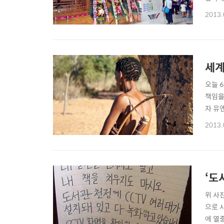
전의 
2013.
사랑하
기회 
세계
오늘 
책임을
자 유
것이 
2013.
아픔 
들’을
‘도
위 사
으로 
에 열