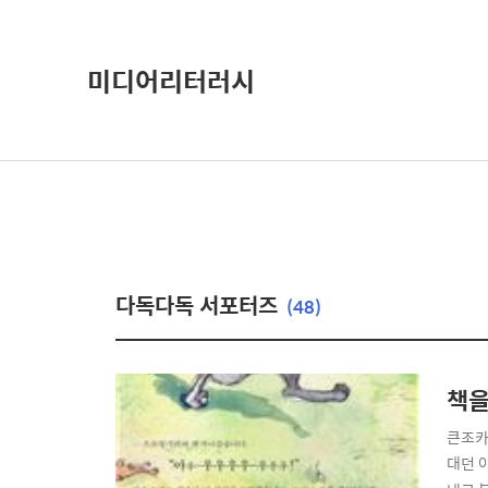
미디어리터러시
다독다독 서포터즈
(48)
책을
큰조카
대던 