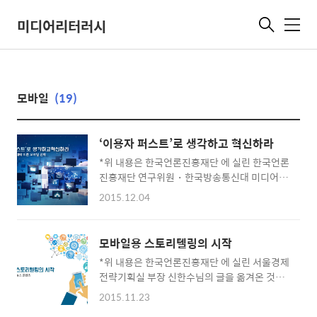
미디어리터러시
메
뉴
모바일
(19)
‘이용자 퍼스트’로 생각하고 혁신하라
*위 내용은 한국언론진흥재단 에 실린 한국언론
진흥재단 연구위원・한국방송통신대 미디어영
상학과 교수 김선호・김옥태님의 글을 옮겨온
2015.12.04
것입니다. 올해 모바일 뉴스 포맷을 주제로 연구
를 진행하면서 선행 연구들을 찾아보았습니다.
뉴스 포맷은 최근에 주목받기 시작한 분야라서
모바일용 스토리텔링의 시작
선행 연구가 많지는 않았습니다. 몇 개 안되는
*위 내용은 한국언론진흥재단 에 실린 서울경제
연구 중에 눈에 띄는 것이 케빈 반허스트(Kevin
전략기획실 부장 신한수님의 글을 옮겨온 것입
Barnhurst)가 하버드대 쇼렌스타인센터에 체
니다. “기-승-전-카드뉴스.” 요즘 모바일에 대
류하면서 2002년에 발간한 보고서였습니다. 당
2015.11.23
처하는 신문사들의 행보를 살펴보면 어지간한
시 미국 신문들이 어떤 포맷을 사용하는지 분석