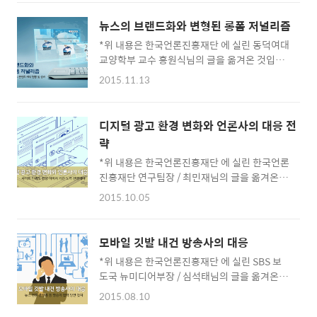
언론사치고 카드뉴스 서비스를 안 하는 곳이 없
했던 반허스트의 결론은 이렇습니다. “인터넷
고, 뉴미디어 부서에는 꼭 카드뉴스를 제작 하는
판 미국 신문들은 온라인에 맞는 새로운 형식으
뉴스의 브랜드화와 변형된 롱폼 저널리즘
팀 또는 전담 인력이 배치되고 있으니, 카드뉴스
로 출판되고 있지 않는 것으로 보인다. 대신 웹
*위 내용은 한국언론진흥재단 에 실린 동덕여대
가 궁극적인 해답이냐에 대해서는 이론이 많을
버전은 인쇄 버전을 복제하고 있다.(…) 소수의
교양학부 교수 홍원식님의 글을 옮겨온 것입니
지 몰라도 최소한 ‘대세’임에는 분명합니다. 자
기사만이 하이퍼링크, 이미지..
다. 영화 ‘백투더퓨처’에 나왔던 많은 장면들이
체 서비스는 물론 네이버 포스트나 피키캐스트
2015.11.13
새삼 화제가 되기도 했지만, 손바닥보다도 작은
등 뉴스의 주요 유통 경로가 되고 있는 사이트와
핸드폰이 우리 세상을 이렇게 바꾸리라는 것은
페이스북 등 SNS에도 언론사별 카드뉴스가 차
그 어떤 영화에서도 상상하지 못했던 일일 듯합
고 넘치는 것을 보면 언론사와 뉴스 소비자들의
디지털 광고 환경 변화와 언론사의 대응 전
니다. 가히 우리 삶의 모든 것이 모바일 기기로
눈높이가 대략 맞아떨어진 일종의 ‘타협점’에
략
통섭되고 있는 상황 속에서, 방송 서비스에 있어
카드뉴스라는 포맷이 자리 잡고 있는 것으로 보
*위 내용은 한국언론진흥재단 에 실린 한국언론
서도 모바일의 특성에 기반한 디지털 플랫폼은
입니다. 달라진 콘텐츠 구성 ..
진흥재단 연구팀장 / 최민재님의 글을 옮겨온
점점 더 큰 영향력을 발휘하고 있습니다. 디지털
것입니다. 모든 길은 모바일로 통해 먼저 플랫폼
플랫폼의 생태계에서 탄생한 넷플릭스, 훌루 등
2015.10.05
의 규모를 보면 2015년 2월 기준으로 스마트폰
과 같은 OTT 사업자들은 날로 성장하고 있으며,
가입규모 4,106만 대, 초고속인터넷 가입자 수
그 화려함 뒤에서 기존 방송 사업자들은 제로TV,
1,929만 명, 등록된 TV 수상기 2,249만 대
코드커팅 같은 암울한 용어들에 점점 더 익숙해
모바일 깃발 내건 방송사의 대응
(2013년 말 기준), ABC공사에서 확인된 148개
져 가고 있습니다. 방송사들의 적극적 대응 시작
*위 내용은 한국언론진흥재단 에 실린 SBS 보
전국/지역 일간지 발행부수 1,027만 부, 유가부
2014년부터..
도국 뉴미디어부장 / 심석태님의 글을 옮겨온
수 714만부(2013년 말 기준)입니다. 즉, 스마
것입니다. 현실의 언론인들이 미디어 전략가들
트폰이 양적으로 가장 보편적인 플랫폼의 지위
2015.08.10
을 따라가기는 항상 버거운 법입니다. 이분들은
를 차지하고 있습니다. 하루 평균 미디어 이용