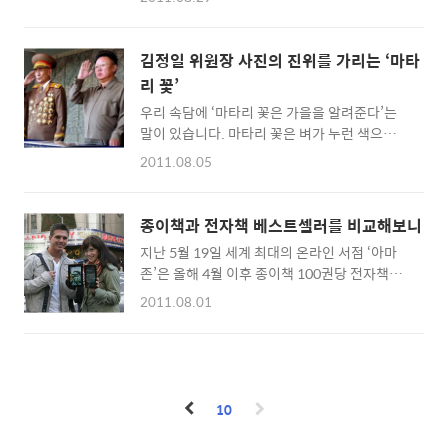
사람들을 붙잡아 물어보거나 친구들에게 몇 번
요. 태블릿 PC 사용자들은 과연 어떤 애플리케
이고 전화를 걸어서 묻는 번거로움 없이 쉽게 그
이션이나 콘텐츠에 흥미를 느끼고 있는지 알 수
곳에 찾아갔습니다. 새로 구입한 스마트폰의 지
있고, 이를 통해 각종 스마트 기기를 이용한 정
김정일 위원장 사진의 진위를 가리는 ‘마타
도 서비스 덕분이었는데요. 마치 내비게이션이
보획득의 모습을 살펴볼 수 있는 자료가 될 것
리 꽃’
길을 안내해주듯 친절하게 식당의 위치를 화면
같습니다. 응답자의 8..
우리 속담에 ‘마타리 꽃은 가을을 알려준다’는
에 표시해 줬기에 가능한 일이었습니다. A씨는
말이 있습니다. 마타리 꽃은 벼가 누런 색으로
식당에 들어서며 ‘정말 세상이 좋아지긴 했구
익어갈 무렵 피기 시작해 찬 서리가 내릴 때까지
나…’라는 생각을 하게 됩니다. 대학생 B씨는
2011.08.05
아침저녁으로 한창 피어나기 때문입니다. 한반
요즘 친구들에게 연락 한번 하기가 꺼려집니다.
도의 산과 들 어디서나 흔히 볼 수 있어 계절을
주변 친구들은 다들 스마트폰의 무료 메신저로
알려주는 지표 꽃으로 불립니다. 갑자기 왠 마타
대화를 하면서 하루 종일 서로 연락을 주고 받고
종이책과 전자책 베스트셀러를 비교해보니
리 꽃 타령이냐고요. 최근 북한이 조작한 수해
있지만, B씨는 그런 친구들에게 몇 십 원의 비용
지난 5월 19일 세계 최대의 온라인 서점 ‘아마
사진을 내보냈다는 뉴스를 보고 마타리 꽃을 통
이 드는 휴대전화 문자를 보..
존’은 올해 4월 이후 종이책 100권당 전자책은
한 사진의 진위 감별법이 생각나서입니다. 북한
105권이 팔렸다고 발표했습니다. 이에 따라 앞
에서는 언론매체를 통한 왜곡과 조작이 일상화
2011.08.01
으로 본격적인 전자책 시대가 시작될 것이라는
돼있습니다. 북한의 저널리즘은 현실을 왜곡하
예측이 현실로 다가오는 분위기인데요. 전자책
는 상징과 조작의 세계로 널리 이용되고 있습니
시장이 시작된 지 4년 만에 이런 결과가 나오자
다. 서방세계에서 저널리즘을 놓고 ‘현실을 투
제프 베저스 아마존 최고경영자(CEO)조차도
영하는 말과 글의 세계’로 정의되는 것과 사뭇
“예상은 했지만 이렇게 빨리 전자책이 종이책의
다릅니다. 통상 조선중앙 TV와 노동신문 등 북
10
판매량을 넘어설 줄 몰랐다”고 말할 정도로 전
한 언론매체들은 소위 ‘1호..
자책 판매량이 급속도로 상승하고 있습니다. 이