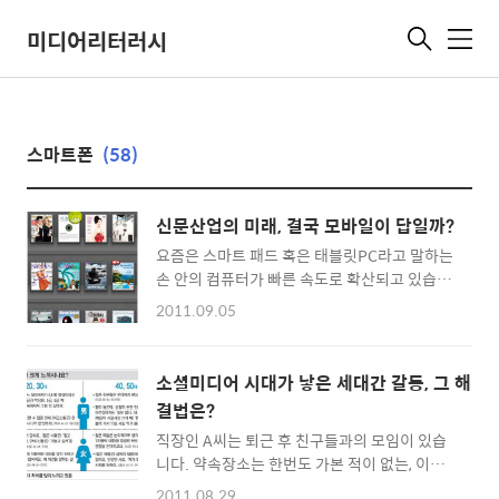
미디어리터러시
메
뉴
스마트폰
(58)
신문산업의 미래, 결국 모바일이 답일까?
요즘은 스마트 패드 혹은 태블릿PC라고 말하는
손 안의 컴퓨터가 빠른 속도로 확산되고 있습니
다. 국내뿐 아니라 해외에서도 그 사용자는 꾸준
2011.09.05
히 증가하고 있는데요. 이런 폭발적인 반응을 고
려해보면, 태블릿 PC는 머지않아 데스크톱 PC
나 노트북 사용자 수를 추월할 수 있을지도 모르
소셜미디어 시대가 낳은 세대간 갈등, 그 해
는 일이겠죠. 그렇다면, 언제 어디서나 편리하게
결법은?
사용할 수 있는 태블릿PC 사용자들은 주로 어
직장인 A씨는 퇴근 후 친구들과의 모임이 있습
떤 콘텐츠를 이용하고 있을까요? 지난 6월 22
니다. 약속장소는 한번도 가본 적이 없는, 이름
일 미국온라인출판협회(OPA)에서는 ‘태블릿
도 처음 들어보는 식당. 하지만 A씨는 지나가는
사용자의 실태’에 관한 조사결과를 발표했는데
2011.08.29