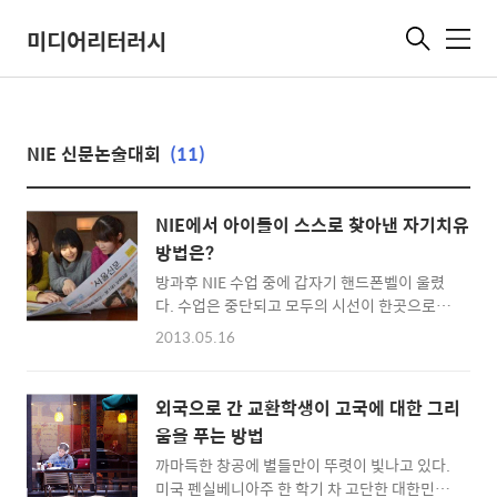
미디어리터러시
메
뉴
NIE 신문논술대회
(11)
NIE에서 아이들이 스스로 찾아낸 자기치유
방법은?
방과후 NIE 수업 중에 갑자기 핸드폰벨이 울렸
다. 수업은 중단되고 모두의 시선이 한곳으로 모
아졌다. A양은 태권도하다 다쳤다는 깁스한 한
2013.05.16
다리를 절룩거리면서 일어나더니 말했다. “선
생님, 아빠가 전화했어요. 꼭 받아야 해요. 복도
에서 통화하고 오면 안 되나요?” 수업 중에 부모
외국으로 간 교환학생이 고국에 대한 그리
님께서 긴급하게 전화를 하신 이유가 있을 터라
움을 푸는 방법
고 판단하고 통화를 허락했다. 다른 학생들과 수
까마득한 창공에 별들만이 뚜렷이 빛나고 있다.
업을 이어갔는데 내 귀는 복도에서 들려오는 A
미국 펜실베니아주 한 학기 차 고단한 대한민국
양의 통화소리에 신경이 쓰였다. 분명 A양은 울