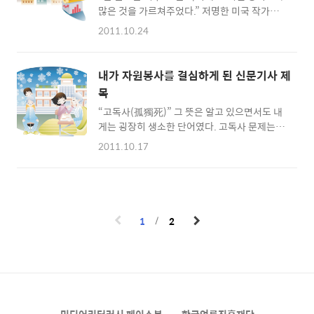
하는 면을 펼치고..
많은 것을 가르쳐주었다.” 저명한 미국 작가인
출퇴근 하는구나.” 생각하니 한편으로는 뿌듯하
스티븐 킹은 고등학생 시절 신문사에서 일했던
드라. 니 아부지랑 밥 묵으면서 “코스피 반등, 경
2011.10.24
경험을 이렇게 털어 놓았다. 물론 존 굴드의 정
제 회복되나”라는 기사 읽었다. 모르는 게 많이
체는 기자다. 자신의 첫 기사가 굴드에 의해 무
있지만 요즘 신문이라는 게 참 많이 좋아졌더라
참히 그어 내려지는 것을 보며 경이로움을 느꼈
고. 어려운 말 밑에 설명도 친절하게 해놨드라.
내가 자원봉사를 결심하게 된 신문기사 제
다는 그는 ‘어째서 영어 교사들은 이런 것을 가
애미랑 애비는 컴퓨타 없이도 이래 니가 어떻..
목
르쳐주지 않았을까?’하는 의구심마저 가졌다고
“고독사(孤獨死)” 그 뜻은 알고 있으면서도 내
한다. 스티븐 킹이 신문을 통해 경이로운 글쓰기
게는 굉장히 생소한 단어였다. 고독사 문제는 신
를 경험했다면, 나는 매일 아침 세상과의 경이로
문이나 방송 매체에서 가끔씩 잊을 만하면 등장
운 만남을 경험했다. 아무리 글로벌 교육을 표방
2011.10.17
하는 이슈이기는 하다. 하지만 내 주변에서 이와
해도 우리 학교는 동두천 산자락에 위치한 고립
같은 사례를 접하기 힘들어 나와의 연관성을 찾
된 곳이다. 바깥은 빠르게 돌아가는데 전교생이
기 힘들다고 여겼다는 사실을 고백하고 싶다. 어
기숙사 생활을 하는 우리 학교만은 아무런 변화
떤 기사 한 꼭지를 발견하기 전까지. 작년 가을
도 없이 단조로운 생활이 반복됐다. 신문은 그
쯤이었다. 여느 때처럼 아침 식사를 하면서 신문
지루한 흐름에 숨을 ..
1
2
을 넘기는데 노인 고독사 문제에 대한 특집 기사
를 우연히 마주하게 되었다. 일본과 국내 고독사
사례를 사고 수습 인력의 시각에서 생생하게 서
술한 기사였다. ‘독거노인 지원책이 부족하다.’,
‘지역사회의 지속적 관심이 필요하다.’와 같은
무의미한 외침들 속에서 한 줄기 빛을 본 듯했