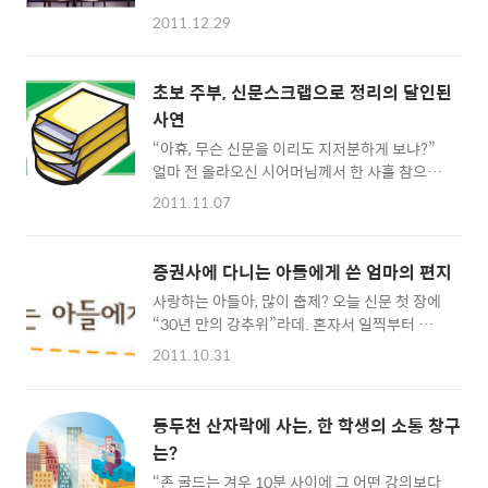
교환학생의 도서관 폐관시간에 맞춘 하굣길이
부짖으면서 아빠에게 원망하는 말들을 쏟아내
2011.12.29
다. 찰스 램(C. Lamb)은 그의 편지 글 중 ‘감상
고 있었다. ‘왜 그러지?’ A양의 통화에 적잖이
에 젖는 일보다 중요한 할 일이 너무 많다.’라고
신경 쓰고 있는데 나 말고도 한 명 더 교실 밖 상
썼지만, 젊은이로서 만끽하고 싶은 타지에서의
황에 염려의 시선을 보내는 이가 있었다. B양이
초보 주부, 신문스크랩으로 정리의 달인된
고독과 나름의 뿌듯함, 존재에 대한 의문 등을
다. B양은 A양과 같은 중학교에 다니는 3학년
사연
돌아볼 매일 밤 하굣길의 시간만은 양보해 둔다.
친구 사이이다...
“아휴, 무슨 신문을 이리도 지저분하게 보냐?”
하지만 그날 하루만큼은 기숙사를 향한 발걸음
얼마 전 올라오신 시어머님께서 한 사흘 참으시
을 재촉했다. 몇 주전 부모님께 부탁 드린 최고
다가 결국 하신 말씀입니다. 신문을 이리저리 펼
의 반찬인 김부각과 옷가지가 도착했다는 소식
2011.11.07
쳐놓고 몸으로 올라타서 읽는 모습, 중요 지점을
때문이다. 방에 도착 후 황급히 뜯은 소포 속에
발견하면 가위로 오려대고 스크랩북에 풀칠해
는 한글 신문이 몇 장 덮여 있었다. 옷가지 보호
가며 붙이고 하는 모습이 정신 사나워 보이신게
차원에서 덮힌 상자 위아래의 아직은 빳빳한 신
증권사에 다니는 아들에게 쓴 엄마의 편지
죠. 아침 6시 반이면 남편이 출근하고 그때 아이
문지들을 차례로 책상에 펴놓고 김부각 하나를
사랑하는 아들아, 많이 춥제? 오늘 신문 첫 장에
들은(초5, 초2) 잠자리에서 일어나 안녕히 다녀
뜯었다. 그리..
“30년 만의 강추위”라데. 혼자서 일찍부터 밥
오시라는 인사를 하며 밖에 놓여있는 신문을 집
도 못 묵고 출근할 니 생각하니 참 보고 싶구나.
어 듭니다. 다른 집과는 달리 저희는 신문을 2부
2011.10.31
이 애미가 비록 배운 것이 없고, 가진 것이 없어
본답니다. 하나는 어른을 위한 것으로, 다른 하
도 너 하나는 남부럽지 않게 키우려고 늘 노력하
나는 아이들을 위해 어린이 신문이 배달되는 것
고, 지금도 니랑 대화도 나눌까해서 이렇게 나름
으로 구독하고 있습니다. 오래 전부터 TV는 방
동두천 산자락에 사는, 한 학생의 소통 창구
열심히 하고 있다. 니 분야가 돈이 오가는 곳이
에 곱게 모셔두고 신문으로 세상을 맞이합니다.
는?
라매? 그 뭐고……. 참! 여의도 증권가. 테레비
남편을 배웅하고 바로, 아이들과 함께 각자 좋아
“존 굴드는 겨우 10분 사이에 그 어떤 강의보다
에서 나올 때마다 “내 아들도 저렇게 양복 입고