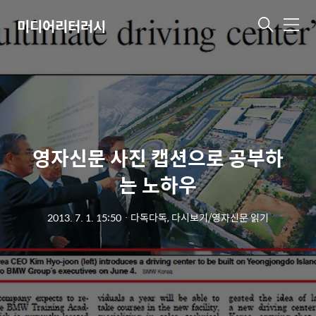
미디어리터러시
메
뉴
영자신문 사진 캡션으로 공부하
는 노하우
2013. 7. 1. 15:50
ㆍ
다독다독, 다시보기/영자신문 읽기