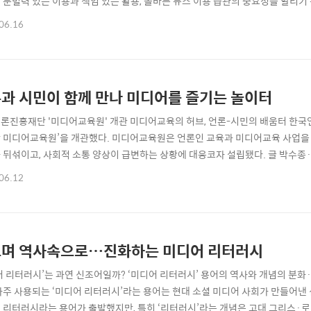
 분별력 있는 이용과 책임 있는 활용, 올바른 뉴스 이용 습관의 중요성을 알리기
최소 30회 이상 꾸준히 일기를 작성해 제출한 참가자를 대상으로 심사를 진행해 
06.16
은 1부 토크콘서트, 2부 시상식 순으로 진행됐습니다. 토크콘서트에는 정준희 한양
 전문가와 이번 공..
과 시민이 함께 만나 미디어를 즐기는 놀이터
론진흥재단 '미디어교육원' 개관 미디어교육의 허브, 언론-시민의 배움터 한
 미디어교육원’을 개관했다. 미디어교육원은 언론인 교육과 미디어교육 사업을
 뒤섞이고, 사회적 소통 양상이 급변하는 상황에 대응코자 설립됐다. 글 박수
육원은 언론과 시민의 접점이 되어, 언론은 뉴스 생산자로서 미디어 환경과 미디
06.12
 복원하고 언론을 변화시키는 주체가 될 수 있는 환경을 만들어 나갈 것이다.”
 서울 중구 정동빌딩 2층에서 열린 개관식 행사에..
며 역사속으로…진화하는 미디어 리터러시
미디어 리터러시’는 과연 신조어일까? ‘미디어 리터러시’ 용어의 역사와 개념의 분화·
자주 사용되는 ‘미디어 리터러시’라는 용어는 현대 소셜 미디어 사회가 만들어
 리터러시라는 용어가 출발했지만, 특히 ‘리터러시’라는 개념은 고대 그리스·로