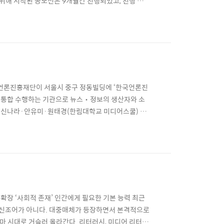
 위해 시작된 공모전은 9개월간 진행되었고, 진행 기간
드디어 올 3월 23일 수상자를 발표했습니다. 공모전
대 교수, 오대영 JTBC 기자, 이지상 중앙일보 기
국언론진흥재단이 서울시 중구 정동빌딩에 ‘한국언론진
 통합 수행하는 기관으로 뉴스‧정보의 생산자와 소
종·신나라·안유미·원태경(한림대학교 미디어스쿨) “미
어 소비 행태를 이해하고, 시민은 언론인과 함께 저널
 한국언론진흥재단 미디어교육원이 개관했다. 지난 5월
확장 ​​‘사회적 존재’ 인간에게 필요한 기본 능력 최근
낸 신조어가 아니다. 대중매체가 등장하면서 본격적으로
마 시대로 거슬러 올라간다. 리터러시, 미디어 리터러