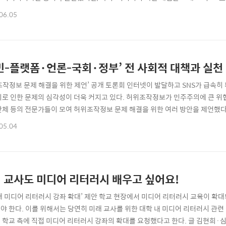
개념 변화를 역사적, 학문적으로 살펴보았다. ​ 글 황용석 리터러시는 그 자체가
06.05
이 용어를 효과적으로 쓰기 위해서는 ‘무엇을 위한’ 리터러시인가에 보다 초점을 
 안에 리터러시를 ..
‘시민-플랫폼·언론-국회·정부’ 전 사회적 대책과
조작정보 문제 해결을 위한 제언’ 공개 토론회 인터넷이 발달하고 SNS가 급속히
이로 인한 문제의 심각성이 더욱 커지고 있다. 허위조작정보가 민주주의에 큰 위협
단체 등의 전문가들이 모여 허위조작정보 문제 해결을 위한 여러 방안을 제언했다. 
실 연구위원) 지난해 12월 20일 정보통신정책연구원(KISDI)과 ‘허위조작정보에
05.04
1)는 프레스센터 18층 회의장에서 ‘허위조작정보 문제 해결을 위한 제언’이라는 
의’와 정보통신정..
 교사도 미디어 리터러시 배우고 싶어요!
대 미디어 리터러시 강좌 확대’ 제안 학교 현장에서 미디어 리터러시 교육이 확
야 한다. 이를 위해서는 당연히 미래 교사를 위한 대학 내 미디어 리터러시 관련 
 학교 측에 직접 미디어 리터러시 강좌의 확대를 요청했다고 한다. 글 김현희