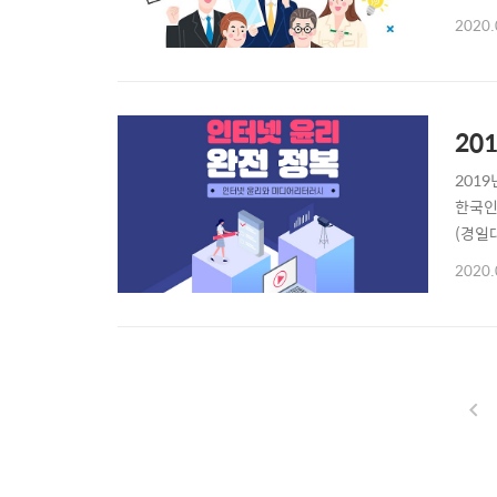
“초등
2020.
터러시
제안은 
20
201
한국인
(경일
다는 
2020.
민해야
대회를 