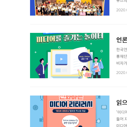
뉴스의
동안 
2020.
시상식
자 등의
언론
한국언
흥재단
비자가
디어교
2020.
리즘을
12일
읽으
​​‘
들어 
미디어