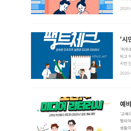
시의 
2020.
다. 
화된 틀
‘허위
되고 
시민 
어연구
2020.
의’)
가 회
예비
‘교육
행되어
생들이