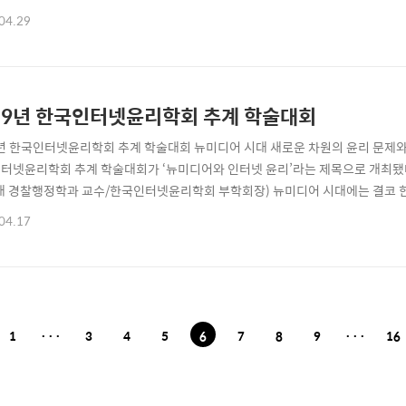
교사가 됐을 때 현실적으로 가장 필요한 능력이 바로 미디어 리터러시라고 생각한
04.29
와 관련된 강의가 적어 대다수 학생이 이를 알고 적용해 볼 능력을 기르지 못하는 
‘현대 사회의 연구’라는 ..
19년 한국인터넷윤리학회 추계 학술대회
9년 한국인터넷윤리학회 추계 학술대회 뉴미디어 시대 새로운 차원의 윤리 문제와 
터넷윤리학회 추계 학술대회가 ‘뉴미디어와 인터넷 윤리’라는 제목으로 개최됐다
대 경찰행정학과 교수/한국인터넷윤리학회 부학회장) 뉴미디어 시대에는 결코 한 
사실을 확인할 수 있었다. 결국 인문학, 공학, 교육학, 법학, 행정학 등 범학제적 
04.17
 함을 다시 한 번 느낄 수 있었다. 한국인터넷윤리학회는 지난 2019년 12월 6
개최했다. ..
1
···
3
4
5
6
7
8
9
···
16