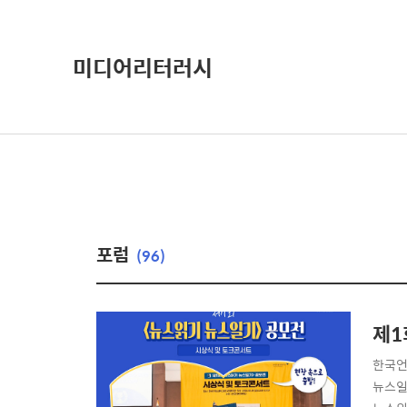
미디어리터러시
포럼
(96)
제1
한국언
뉴스일