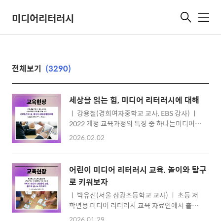
미디어리터러시
메
뉴
전체보기
(3290)
세상을 읽는 힘, 미디어 리터러시에 대해
ㅣ 강용철(경희여자중학교 교사, EBS 강사) ㅣ
2022 개정 교육과정의 특징 중 하나는미디어
리터러시 관련 성취 기준이 증가했다는 점이다.
2026.02.02
이를 반영해 개발된 중학생을 위한 미디어 교과
서 는 미디어 리터러시의 핵심 요소를 기반으로,
학생과 교사들에게 실질적인 도움을 줄 수 있는
어린이 미디어 리터러시 교육, 놀이와 탐구
내용으로 구성되었다. 서울특별시교육감 인정
로 키워보자
도서 선정을 앞두고 있는 이 교과서의 개발 과정
ㅣ 박유신(서울 삼광초등학교 교사) ㅣ 초등 저
과 특징을 살펴본다. 대중교통에서 만난 학생들
학년용 미디어 리터러시 교육 자료인에서 출발
의 모습을 떠올려 보자. 한 손에는 스마트폰을
한 은 미디어교육을 위한 획기적인 커리큘럼이
들고, 귀에는 이어폰을 꽂고, 다양한 표정으로
2026.01.29