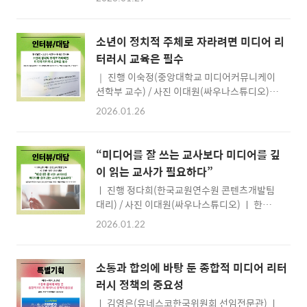
다. 무엇보다 아이들이 즐겁고 신나게 미디어 리
화면을 응시하는 모습이 떠오른다. 식당, 도서
터러시를 배울 수 있기 때문이다. 학생은 물론,
관, 길거리… 어디서든 익숙한 일상이 된 우리
선생님들도 즐거운 수업이 가능하도록 긴 고민
청소년들의 모습이다. 어떻게 보면 당연한 현상
소년이 정치적 주체로 자라려면 미디어 리
끝에 만들어진 의 개발 과정을 소개한다. “선생
이다. 미디어는 재미와 즐거움을 주고, 필요한
터러시 교육은 필수
님! 얘 별명 미디어 됐어요.”“왜 그런거야?”“소
지식과 정보를 전..
｜ 진행 이숙정(중앙대학교 미디어커뮤니케이
통의 중심에 있어요! 하하하” 교실에서 로 미디
션학부 교수) / 사진 이대원(싸우나스튜디오)
어 리터러시 수업을 시작하고 얼마 지나지 않아,
｜ 한국일보는 지난 9월 1일부터 10월 22일까
아이들이 깔깔 웃으며 달려와 소식을 전해주었
2026.01.26
지라는 기획 연재 기사를 보도했다.10대 극우화
다. 미디어 리터러시 수업을 오랫동안 해 왔지
현상에 주목하고 미디어 리터러시의 중요성을
만, 아이들 대화에 이런 친근함으로 ‘미디어’라
일깨운이 기획 연재가 어떻게 세상에 나오게 되
는 용어가 등장하는 것을 본 건 처음이다. 학급
“미디어를 잘 쓰는 교사보다 미디어를 깊
었는지,취재를 담당했던 유대근·송주용·최은
아이들은 쉬는 시간에도 에서 만든 미디어 카드
이 읽는 교사가 필요하다”
서 한국일보 사회정책부 기자를 만나기사로는
놀이를 하고, 시..
ㅣ 진행 정다희(한국교원연수원 콘텐츠개발팀
미처 풀어내지 못한 이야기를 들어보았다. 안녕
대리) / 사진 이대원(싸우나스튜디오) ㅣ 한국언
하세요. 귀한 시간 내주셔서 감사합니다. 기획
론진흥재단은 2025년 6~11월까지 전국의 미
연재 기사를 매우 인상 깊게 보았습니다. 10대
2026.01.22
디어교육 저경력 교사를대상으로 전문교사 양
청소년의 극우화 현상의 실태와 원인, 그리고 해
성 연수를 진행했다.참가자들은 강연, 실습, 체
결책을 폭넓게 조명해 주셔서 청소년의 정치 교
험 등 다양한 교육과정을 통해 학교 현장에서미
육 현실을 이해하는 데 많은 도움이 되었습니다.
소통과 합의에 바탕 둔 종합적 미디어 리터
디어교육을 실천할 예비 미디어교육 전문교
청소년의 정치적 주체화와 미디어 리터러시 교
러시 정책의 중요성
사‘미리쌤’으로 거듭난다. 이번 연수에 참가한
육이라는 중요한 사회적 의제를..
ㅣ 김영은(유네스코한국위원회 선임전문관) ㅣ
김경민(서울은진초등학교),이상석(자양중학