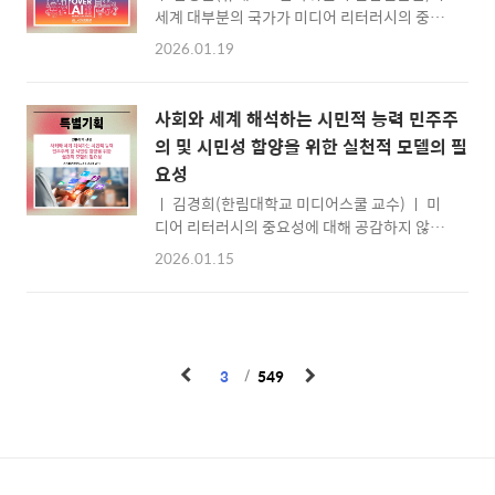
세계 대부분의 국가가 미디어 리터러시의 중요
교), 장민재(서울덕수초등학교),정수현(서울중
성을 인식하고 있다. 그럼에도 관련 정책 및 교
광초등학교), 지세나(검암중학교) 교사를 만나
2026.01.19
육과정 이행은 국가와지역별 격차가 크다. 해외
미디어교육과 미리쌤의 의미에 대해 이야기 나
여러 나라의 미디어 리터러시 정책과 교육은 어
눴다. Q. 이전에 미디어교육을 해본 경험과 그
떻게 이루어지고 있는지 살펴보고,이를 통해 우
어려움, 그리고 이번 미디어교육 예비 전문교사
사회와 세계 해석하는 시민적 능력 민주주
리 국민의 미디어 리터러시 역량 제고를 위한 방
양성연수를 선택한 계기는? A. 김경민 초등학교
의 및 시민성 함양을 위한 실천적 모델의 필
법론과 비전을 가늠해 본다. 지난 10월 24~31
에는 매체 단원이 있어 초등 교사라면 ..
요성
일은 ‘글로벌 미디어 정보 리터러시 주간’이었
다. 유엔교육과학문화기구(이하 유네스코)가
ㅣ 김경희(한림대학교 미디어스쿨 교수) ㅣ 미
미디어 정보 리터러시 관련 성과를 공유하고, 인
디어 리터러시의 중요성에 대해 공감하지 않는
식을 제고하기 위해 시작한 주간으로, 2021년
사람은 드물다. 그럼에도 우리 사회의 미디어 리
2026.01.15
에는 유엔 총회의 승인을 거쳐 유엔 공식 주간으
터러시 정책은아직 제도화되지 못하고 있다. 시
로 인정되었다. 2025 미디어 리터러시 주간을
민들의 미디어 리터러시 역량은 살고 있는 지역
맞아 유네스코는 미디어 리터러시 관련 정책 및
이나 교육 여건에 따라 차이가있다. 급변하는 미
교육과정 이행 현..
디어 환경 속에서 미디어 리터러시 격차를 줄일
수 있는 방법을 모색해 본다. 오늘날의 미디어는
3
549
단순한 정보 전달 도구가 아니라 시민의 사고와
판단, 그리고 사회적 관계를 매개하는 의사소통
인프라이자 민주주의의 기반으로 작동하고 있
다. 정치적 의사소통, 사회적 참여, 일상의 관계
형성까지 모든 사회적 행위가 미디어를 통해 이