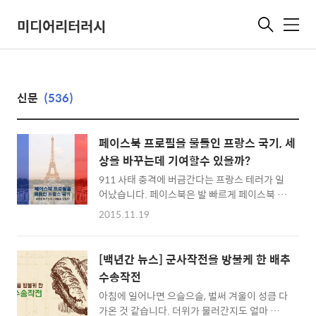
미디어리터러시
메
뉴
신문
(536)
페이스북 프로필을 물들인 프랑스 국기, 세
상을 바꾸는데 기여할수 있을까?
911 사태 충격에 버금간다는 프랑스 테러가 일
어났습니다. 페이스북은 발 빠르게 페이스북 사
용자가 본인 사진을 프랑스 국기로 합성 시킬 수
2015.11.19
있는 서비스를 내놓았고 수많은 사람들이 호응
했습니다. 국내 역시도 예외가 아니었고, 필자의
타임라인 역시도 친구들의 프로필은 온통 3색
[백년간 뉴스] 군사작전을 방불케 한 배추
선으로 넘쳐 흘렀습니다. 큰 사건이 일어날 때마
수송작전
다 온라인은 ‘공유’와 ‘좋아요’로 넘쳐 나지만 과
아침에 일어나면 으슬으슬, 벌써 겨울이 성큼 다
연 이런 행위가 결과적으로 좋은 결과를 가져 올
가온 것 같습니다. 더위가 물러간지도 얼마 안
수 있는지에 대해 비판의 목소리가 높아지고 있