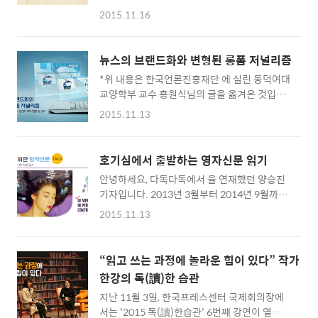
된 것 같은데 말이죠. 요즘은 장롱에서 조금씩
습니다. 우리는 ‘좋아요’와 ‘공유’를 할 때 작지
2015.11.16
두꺼운 옷을 꺼내면서 계절의 변화를 느끼고 있
만 세상을 바꾸는데 힘이 되길 바라는 마음으로
는데요. 어릴 적에는 어머님이 김장을 위해 소금
클릭을 합니다. 이번 프랑스 국기로 프로필을 합
에 한아름 절여놓은 배추를 보면서 '아, 이제 곧
성한 사람들 역시도 안타까운 마음에 마음을 보
뉴스의 브랜드화와 변형된 롱폼 저널리즘
겨울이구나.' 했던 기억이 납니다. 오늘은 바로
태 더 좋은 세상을 만드는데 작은 기여라도 하려
*위 내용은 한국언론진흥재단 에 실린 동덕여대
그 '김장 김치'에 대한 얘기를 가지고 왔습니다.
고 하는 마음으..
교양학부 교수 홍원식님의 글을 옮겨온 것입니
밥상에 김치가 없으면 얼굴에 코가 없는 거 같고
다. 영화 ‘백투더퓨처’에 나왔던 많은 장면들이
지금이야 냉장고가 일반화되어 한여름에도 보
2015.11.13
새삼 화제가 되기도 했지만, 손바닥보다도 작은
관에 문제가 없지만, 예전에는 신선한 채소의 영
핸드폰이 우리 세상을 이렇게 바꾸리라는 것은
양소를 보존하면서 오랫동안 먹을 수 있는 음식
그 어떤 영화에서도 상상하지 못했던 일일 듯합
이 생존에 필수적이었습니다. 이런 연유로 나온
호기심에서 출발하는 영자신문 읽기
니다. 가히 우리 삶의 모든 것이 모바일 기기로
게 우리의 대표 음식인 김치인데요. 겨우내 먹을
안녕하세요, 다독다독에서 을 연재했던 양승진
통섭되고 있는 상황 속에서, 방송 서비스에 있어
김치를 담그는 김장을 '겨울의 반 양식'이라 할
기자입니다. 2013년 3월부터 2014년 9월까지
서도 모바일의 특성에 기반한 디지털 플랫폼은
정도로 중..
31편의 영자신문 읽기 시리즈를 쓰면서 스스로
점점 더 큰 영향력을 발휘하고 있습니다. 디지털
2015.11.13
많이 배우고 독자 분들의 반응에 큰 보람을 느꼈
플랫폼의 생태계에서 탄생한 넷플릭스, 훌루 등
었습니다. 다시 다독다독을 통해 인사를 드리게
과 같은 OTT 사업자들은 날로 성장하고 있으며,
되어 매우 반갑고 고맙습니다. 기존의 시리즈는
그 화려함 뒤에서 기존 방송 사업자들은 제로TV,
“읽고 쓰는 과정에 놀라운 힘이 있다” 작가
사실 영자신문 읽기의 전반적인 이론과 노하우
코드커팅 같은 암울한 용어들에 점점 더 익숙해
한강의 독(讀)한 습관
의 대부분을 꽤 자세히 다루었다고 생각합니다.
져 가고 있습니다. 방송사들의 적극적 대응 시작
지난 11월 3일, 한국프레스센터 국제회의장에
영자신문의 구조와 특성, 학습 방법 등에 대해서
2014년부터..
서는 '2015 독(讀)한습관' 6번째 강연이 열렸습
자세한 설명을 드렸고, 이론적인 부분도 논의를