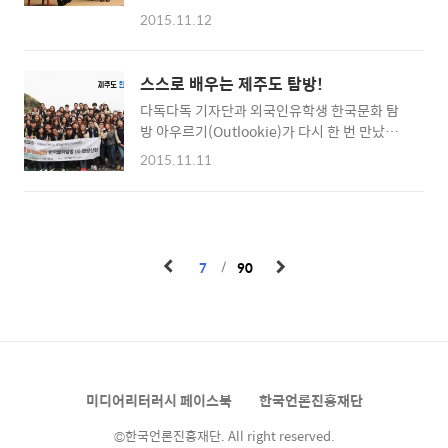
니다. 이번 강연의 주인공은 ‘소년이 온다’, ‘바람
해서 원래 목표로 한 직장인 독자의 수준을 감안
2015.11.12
이 분다, 가라’의 저자인 한강 작가입니다. 한강
해도 어려운 부분이 없지 않았습니다. 영자신문
작가는 1994년 서울신문 ‘붉은 닻’이라는 작품
Talk의 시즌2에 해당하는 이번 연재는 이라는
으로 등단을 했습니다. 등단 이후 꾸준하게 작품
제목처럼 좀 더 쉽고 재미있는 내용 중심으로 영
스스로 배우는 제주도 탐방!
을 선보이고 있으며, 현재는 대학 강단에서 학생
자신문을 읽어나가도록 하겠습니다. 청소년 독
다독다독 기자단과 외국인유학생 한국문화 탐
들을 가르치고 있습니다. 특히 한강 작가는
자분들이 영자신..
방 아우르기(Outlookie)가 다시 한 번 만났습
2005년 소설 ‘몽고반점’으로 ‘이상문학상’ 대상
니다! 지난여름 보령 머드축제에 이어 이번에는
을 수상했습니다. 당시 1970년대생 작가로는
2015.11.11
한국의 대표적인 섬 제주도에 다녀왔습니다. 다
첫 수상이자, 당시 심사위원 7인의 전원일치 평
독다독 기자단, 아우르기, 친친 서포터즈는 10
결로 선정될 정도로 문단에서 주목받는 작가입
월30일부터 11월1일까지 2박 3일간 제주도에
니다. 어릴 적부터 자연스럽게 만들어진 독서습
서 잊을 수 없는 추억들을 만들고 왔습니다. 대
관 이날 한강 작가는 특유의 나긋나긋한 목소리
한민국에서 가장 아름다운 섬 제주도는 아우르
로 자신의 독서인생에 대해서 이야기를 했습니
7
90
기 단원들의 마지막 한국 문화 탐방을 멋지게 마
다. 다른 ..
무리할 수 있는 최적의 장소였습니다. 화산 폭발
이 만들어낸 아름다운 자연경관은 우리 모두의
눈과 마음을 풍요롭게 했습니다. 이번 탐방은 제
주도의 역사와 문화 및 관광에 대해 단원들 스스
로가 배우는 것을 목표로 했습니다. 기자단, 아
미디어리터러시 페이스북
한국언론진흥재단
우르기, 친친은 10개의 조로 나뉘어 멘토들의
도움 없이 제주도 곳곳..
©한국언론진흥재단. All right reserved.