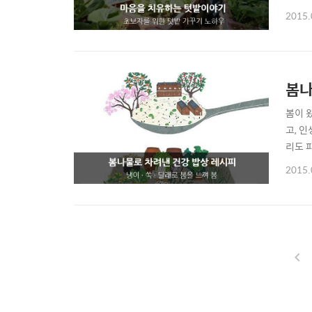
밭을 
2015.
내 손
있는 밭
봄나
봄이 
고, 
리도 
다. 
2015.
한 나
보약이