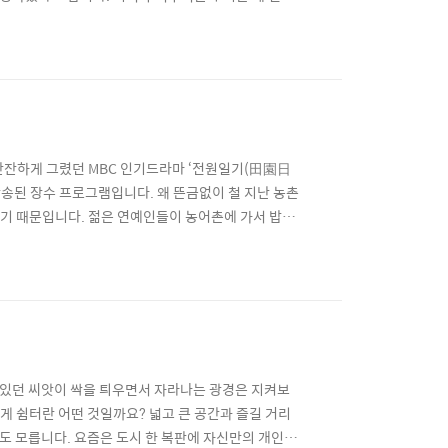
니 창원 맛집 소개가 주류를 이루고 있군요. 저도
이 추천하는 "창원 영등포 왕갈비탕" 방송인터넷부 서
을 잔잔하게 그렸던 MBC 인기드라마 ‘전원일기(田園日
안 방송된 장수 프로그램입니다. 왜 뜬금없이 철 지난 농촌
기 때문입니다. 젊은 연예인들이 농어촌에 가서 밥을
르면, 2014년 귀농귀촌 인구는 역대 최대치인
1년(880가구)에 비해 50배가 넘게 급증했죠. 201..
고 있던 씨앗이 싹을 틔우면서 자라나는 광경은 지켜보
 쉼터란 어떤 것일까요? 넓고 큰 공간과 즐길 거리
도 모릅니다. 요즘은 도시 한 복판에 자신만의 개인 텃