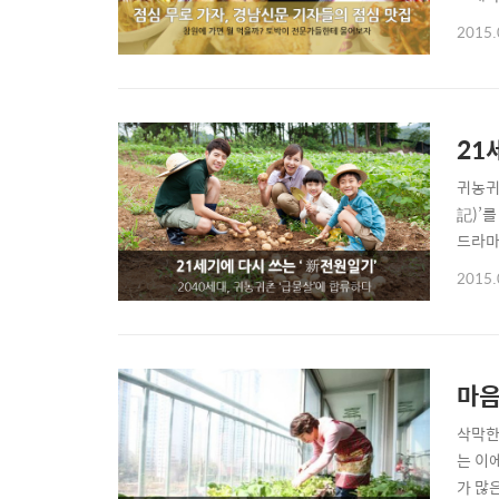
인 기
2015.
언젠가
영훈 
21
귀농귀
記)’
드라마
지어 
2015.
44,5
마음
삭막한
는 이
가 많