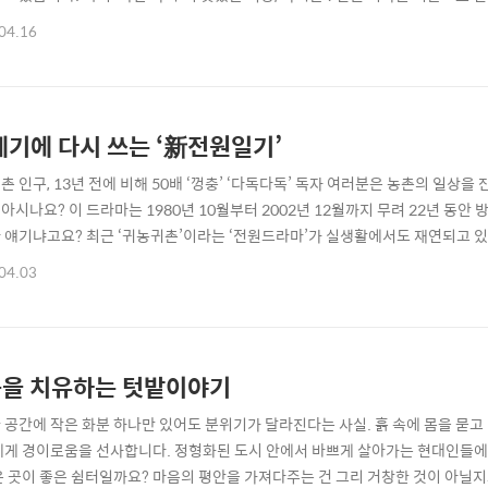
자들이 점심시간 즐겨찾는 식당은 어디일까요. 아무래도 경남신문이 창원에 있다보
04.16
 창원으로 여행을 가게 되면, 꼭 들러볼 생각입니다. 방송인터넷부 서영훈 부장
부장은 자타공인 미식가로서 먹는 ..
세기에 다시 쓰는 ‘新전원일기’
촌 인구, 13년 전에 비해 50배 ‘껑충’ ‘다독다독’ 독자 여러분은 농촌의 일상
를 아시나요? 이 드라마는 1980년 10월부터 2002년 12월까지 무려 22년 동
 얘기냐고요? 최근 ‘귀농귀촌’이라는 ‘전원드라마’가 실생활에서도 재연되고 있
먹는 ‘삼시세끼’ 얘기를 하려는 게 아닙니다. 지난 3월 19일 농림축산식품부에 따
04.03
86가구(80,855명)로 전년 대비 1.4배 증가했다고 합니다. 가구 수로 따지면 200
을 치유하는 텃밭이야기
 공간에 작은 화분 하나만 있어도 분위기가 달라진다는 사실. 흙 속에 몸을 묻
에게 경이로움을 선사합니다. 정형화된 도시 안에서 바쁘게 살아가는 현대인들에게
은 곳이 좋은 쉼터일까요? 마음의 평안을 가져다주는 건 그리 거창한 것이 아닐지