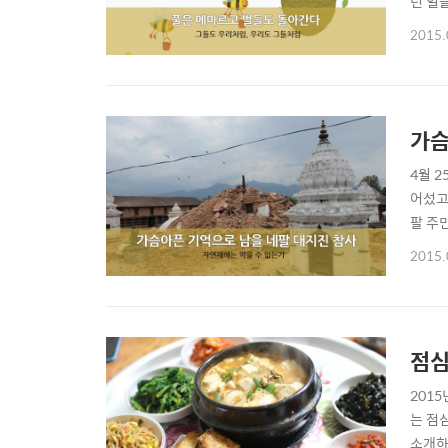
던 일
소 오
2015.
가려워
들어가
가슴
4월 
어섰고
팔 주
해갈 
2015.
타한 8
많은 
점심
201
는 점
소개하