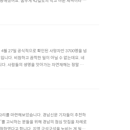
빵빵해졌어요. 몸무게 42킬로의 작고 야윈 체격이라 평
자리는 욱신욱신 쑤시고 저리다가 나중엔 못 참을 만큼
펜이 쥐어지지 않았어요. 빨간 고무장갑에 손이 안
4월 27일 공식적으로 확인된 사망자만 3700명을 넘
입니다. 비참하고 끔찍한 일이 아닐 수 없는데요. 네
니다. 사람들의 생명을 앗아가는 자연재해는 정말 피
4년 1월15일 네팔 동부지역과 인도 비하르 지역을 강
도 6.8의 지진이 발생해 721명이 숨지는 등 지진으로
 자리를 마련해보았습니다. 경남신문 기자들이 추천하
지’를 고뇌하는 분들을 위해 경남의 점심 맛집을 차례로
 선정하였다고 합니다. 지역 구석구석을 누비는 게 일과