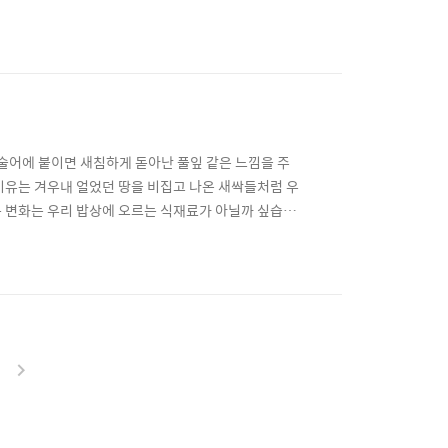
 되었을까요. 텃밭 (경북일보 2015.03.26.)
니다. 아담한 규모의 공간에 혼자의 힘으로도 꾸릴 수
 서술어에 붙이면 새침하게 돋아난 풀잎 같은 느낌을 주
 이유는 겨우내 얼었던 땅을 비집고 나온 새싹들처럼 우
 큰 변화는 우리 밥상에 오르는 식재료가 아닐까 싶습니
그럴 필요가 전혀 없겠죠? 기름진 토양에서 나온 싱싱
들이 있는지 살펴볼까요? [음식칼럼]봄에는 봄나물이