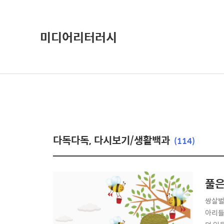
미디어리터러시
다독다독, 다시보기/생활백과
(114)
풀은
쌍살벌
아리들