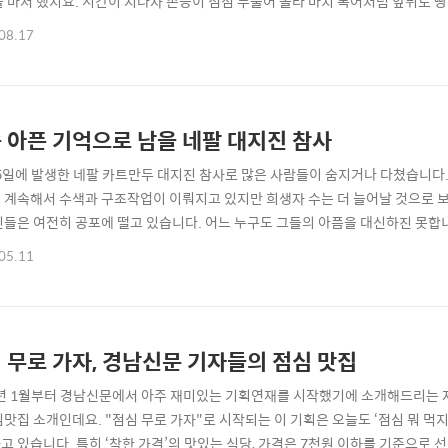
을 마저 했지요. 시간이 지나자 손등이 점점 부풀어 올라 마치 복어처럼 앞뒤로 
동통하니 살찌는 소망을 품고 있었는데 소원대로 되었지 뭐예요. 벌들에게 쏘인 
08.17
졌습니다. 하루가 지나자 팔꿈치 아래부터 손가락 마디마디까지 다 부풀어 올라 
는 경험도 난생 처음 해봤지요. ..
 아픈 기억으로 남을 네팔 대지진 참사
25일에 발생한 네팔 카트만두 대지진 참사로 많은 사람들이 숨지거나 다쳤습니다. 
 계속해서 수색과 구조작업이 이뤄지고 있지만 희생자 수는 더 늘어날 것으로 보
민들은 여전히 공포에 떨고 있습니다. 어느 누구도 그들의 아픔을 대신하진 못합
수 없는 걸까요. 두려움에 떨게 만드는 자연재해 네팔 역대 최악의 지진으로 193
05.11
.1의 강진으로 약 1만700명이 숨졌습니다. 1988년엔 8월20일 네팔 동부에 진
생명을 잃었습..
 무로 가자, 경남신문 기자들의 점심 맛집
5년 1월부터 경남신문에서 아주 재미있는 기획연재를 시작했기에 소개해드리는
심맛집 소개인데요. "점심 무로 가자"로 시작되는 이 기획은 오늘도 ‘점심 뭐 먹
고 있습니다. 특히 ‘착한 가격’의 맛있는 식당, 가격은 7천원 이하를 기준으로