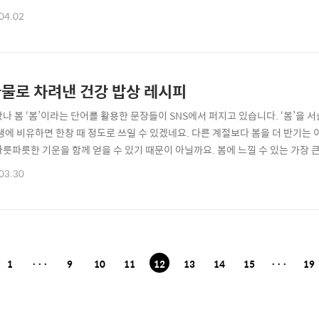
가꾸면서 살아가는 현대인들이 많아지고 있습니다. 그들은 어떤 이유에서 텃밭을 가꾸게
04.02
으로 직접 길러먹는 즐거움 텃밭이란 집터에 딸리거나 집 가까이 있는 밭을 이릅
 정도가 되겠네요. 단독..
물로 차려낸 건강 밥상 레시피
왔나 봄 ‘봄’이라는 단어를 활용한 문장들이 SNS에서 퍼지고 있습니다. ‘봄’을
인생에 비유하면 한창 때 정도로 쓰일 수 있겠네요. 다른 계절보다 봄을 더 반기는
파릇파릇한 기운을 함께 얻을 수 있기 때문이 아닐까요. 봄에 느낄 수 있는 가장
겨울엔 싱싱한 채소를 만나기 쉽지 않아 주로 냉동식품을 해동해 먹었는데 봄에는 
03.30
물로 식탁을 채워보세요. 입맛을 돋워 줄 새롭고 산뜻한 봄나물 요리엔 어떤 것
다! (아시아 투데이..
1
···
9
10
11
12
13
14
15
···
19