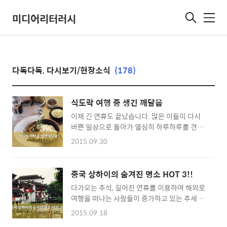
미디어리터러시
메
뉴
다독다독, 다시보기/현장소식
(178)
식도락 여행 중 생긴 깨달음
이제 긴 연휴도 끝났습니다. 많은 이들이 다시
바쁜 일상으로 돌아가 열심히 하루하루를 견뎌
내고 있을텐데요. 힘든 일상일지라도 즐거웠던
2015.09.30
일을 되새기면 저는 조금이라도 버틸 수 있더라
구요. 하나부터 열까지 새로운 곳에서 온 몸으로
그 분위기를 느끼고 그곳의 문화를 즐기는 것은
중국 상하이의 숨겨진 명소 HOT 3!!
바쁜 일상으로 돌아가 다시금 버텨내기 위한 힘
다가오는 추석, 길어진 연휴를 이용하여 해외로
을 충전해주곤 합니다. 저는 최근 유럽으로 여행
여행을 떠나는 사람들이 증가하고 있는 추세입
을 다녀왔는데요. 여행을 하는 즐거움 중 하나는
니다. 모처럼 떠나는 여행인 만큼 완벽한 여행을
‘금강산도 식후경’, 바로 여행지에서 맛있는 음
2015.09.18
위해 면세점 쇼핑에서부터 여행지 정보 수집 등
식을 먹는 것이죠. 한국과 유럽의 식문화 무엇이