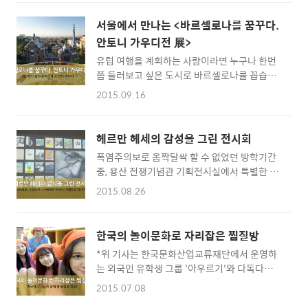
에 열을 올리게 됩니다. 그러나 여러 정보를 수
다른가? 유럽의 식문화를 접하면서 한국의 식문
집하여 여행지에서 손꼽히는 명소에 도착하게
화와 자연스레 비교가 되었고 차이점도 발견할
서울에서 만나는 <바르셀로나를 꿈꾸다.
되면 사람을 보러 왔는지 명소를 구경하러 왔는
수 있었는데요. 가장 큰 차이는 기다리는 것에
안토니 가우디전 展>
지 만족스럽지 않은 경우가 많습니다. 그리하여,
있어서의 자세입니다. 한국 사람들을 표현하는
유럽 여행을 계획하는 사람이라면 누구나 한번
제가 직접 여행한 곳 중 접근성이 좋고 비행기
전형적인 단어 중 하나는..
쯤 들러보고 싶은 도시로 바르셀로나를 꼽습니
티켓이 저렴한 상하이의 숨겨진 명소를 지금 공
다. 세계적인 천재 건축가 안토니 가우디 작품의
개합니다! 지하철로 갈 수 있는 동양의 베니스,
2015.09.16
대다수가 존재하거니와, 도시자체가 예술작품
치바오 중국 상하이는 양쯔강 하구에 있는 중국
으로 손꼽히는 도시이기 때문인데요. 당분간 서
최대의 도시이며 그 근교에는 오래된 수향도시
울에서도 안토니 가우디와 그의 아름다운 작품
가 많습니다. 대체로 많은 여행 책들과 블로그
헤르만 헤세의 감성을 그린 전시회
들을 감상할 수 있게 되었습니다. 예술의 전당
포스팅들은 쑤저우, 주가각, 주장 등을 소개하고
폭염주의보로 옴짝달싹 할 수 없었던 방학기간
한가람 디자인 미술관에서 안토니 가우디의 미
있는데요. 그곳들은 상하..
중, 용산 전쟁기념관 기획전시실에서 특별한 전
발표 작품들과 개인적인 삶의 흔적도 함께 살펴
시회가 진행 중이라는 소식에 한 달음에 현장을
볼 수 있다는 소식에 예술의 전당 한가람 미술관
2015.08.26
방문해 보았습니다. 진행 중인 전시회는 ! 소설
으로 향했습니다. 시골 대장장이의 아들, 천재
가이자 시인으로 잘 알려져 있는 헤르만 헤세의
건축가가 되다 전시장에 들어서자 안토니 가우
일생을 돌아보며 미술을 사랑했던 예술가로서
디의 초상화가 눈에 들어옵니다. 덥수룩한 수염,
한국의 놀이문화로 자리잡은 찜질방
의 모습을 보여 주고 있는 전시회, 함께 떠나 볼
오똑한 코와 눈, 그리고 2:8로 넘긴 가르마가 돋
*위 기사는 한국문화산업교류재단에서 운영하
까요? 헤르만 헤세(Hermann Hesse), 쏙쏙 파
보이네요. 그는 시골에서 대장장이의 아들로 태
는 외국인 유학생 그룹 '아우르기'와 다독다독
헤치기! 전시회에 무작정 방문하기 전, 헤르만
어났지만 덕분에 어깨너머로 배운 예술..
대학생 기자단이 한국의 문화를 알리고 SNS로
헤세에 대해 알아보아야 겠죠? 헤르만 헤세는
2015.07.08
소통하는 방법을 익히기 위해 함께 취재하고 작
독일 출생의 문학가입니다. (1906), (1919),